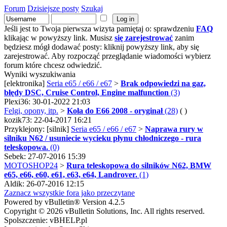
Forum
Dzisiejsze posty
Szukaj
Jeśli jest to Twoja pierwsza wizyta pamiętaj o: sprawdzeniu
FAQ
klikając w powyższy link. Musisz
się zarejestrować
zanim
będziesz mógł dodawać posty: kliknij powyższy link, aby się
zarejestrować. Aby rozpocząć przeglądanie wiadomości wybierz
forum które chcesz odwiedzić.
Wyniki wyszukiwania
[elektronika]
Seria e65 / e66 / e67
>
Brak odpowiedzi na gaz,
błędy DSC, Cruise Control, Engine malfunction
(3)
Plexi36: 30-01-2022 21:03
Felgi, opony, itp.
>
Koła do E66 2008 - oryginał
(28)
( )
kozik73: 22-04-2017 16:21
Przyklejony: [silnik]
Seria e65 / e66 / e67
>
Naprawa rury w
silniku N62 / usuniecie wycieku płynu chłodniczego - rura
teleskopowa.
(0)
Sebek: 27-07-2016 15:39
MOTOSHOP24
>
Rura teleskopowa do silników N62, BMW
e65, e66, e60, e61, e63, e64, Landrover.
(1)
Aldik: 26-07-2016 12:15
Zaznacz wszystkie fora jako przeczytane
Powered by vBulletin® Version 4.2.5
Copyright © 2026 vBulletin Solutions, Inc. All rights reserved.
Spolszczenie: vBHELP.pl