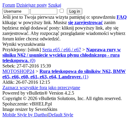
Forum
Dzisiejsze posty
Szukaj
Jeśli jest to Twoja pierwsza wizyta pamiętaj o: sprawdzeniu
FAQ
klikając w powyższy link. Musisz
się zarejestrować
zanim
będziesz mógł dodawać posty: kliknij powyższy link, aby się
zarejestrować. Aby rozpocząć przeglądanie wiadomości wybierz
forum które chcesz odwiedzić.
Wyniki wyszukiwania
Przyklejony: [silnik]
Seria e65 / e66 / e67
>
Naprawa rury w
silniku N62 / usuniecie wycieku płynu chłodniczego - rura
teleskopowa.
(0)
Sebek: 27-07-2016 15:39
MOTOSHOP24
>
Rura teleskopowa do silników N62, BMW
e65, e66, e60, e61, e63, e64, Landrover.
(1)
Aldik: 26-07-2016 12:15
Zaznacz wszystkie fora jako przeczytane
Powered by vBulletin® Version 4.2.5
Copyright © 2026 vBulletin Solutions, Inc. All rights reserved.
Spolszczenie: vBHELP.pl
Image resizer by SevenSkins
Mobile Style by Dartho
|
Default Style