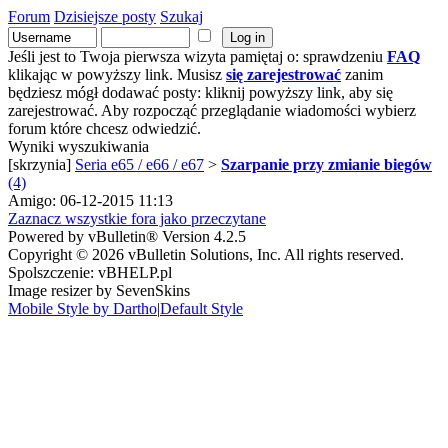
Forum
Dzisiejsze posty
Szukaj
Jeśli jest to Twoja pierwsza wizyta pamiętaj o: sprawdzeniu
FAQ
klikając w powyższy link. Musisz
się zarejestrować
zanim
będziesz mógł dodawać posty: kliknij powyższy link, aby się
zarejestrować. Aby rozpocząć przeglądanie wiadomości wybierz
forum które chcesz odwiedzić.
Wyniki wyszukiwania
[skrzynia]
Seria e65 / e66 / e67
>
Szarpanie przy zmianie biegów
(4)
Amigo: 06-12-2015 11:13
Zaznacz wszystkie fora jako przeczytane
Powered by vBulletin® Version 4.2.5
Copyright © 2026 vBulletin Solutions, Inc. All rights reserved.
Spolszczenie: vBHELP.pl
Image resizer by SevenSkins
Mobile Style by Dartho
|
Default Style