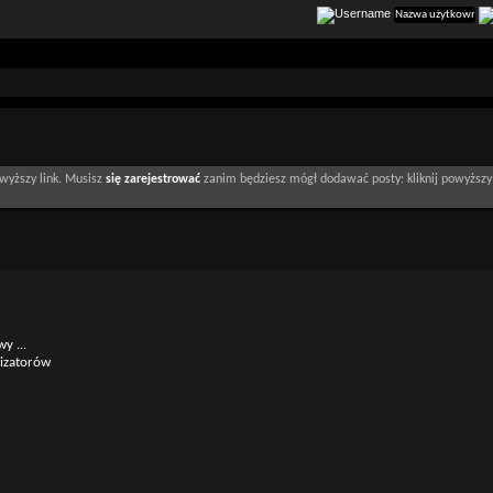
wyższy link. Musisz
się zarejestrować
zanim będziesz mógł dodawać posty: kliknij powyższy 
y ...
lizatorów