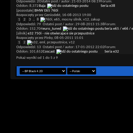
Odpowiedzi: 2
Ostatni post / autor: 21-03-2014
08:19
Forum:
Odsłon: 8,372
Baja
Seria e38
[pozostale]
BMW E65 760i
Rozpoczęty przez
Geniodekt
, 16-08-2013 19:00
1
2
3
...
8
Odpowiedzi: 79
Ostatni post / autor: 29-08-2013
15:38
Forum:
Odsłon: 152,704
euro_tuned
Seria e65 / e66 / 
[silnik]
e32 750i - nie otwierajace sie przepustnice
Rozpoczęty przez
Pinky
, 08-05-2011 15:01
1
2
Odpowiedzi: 13
Ostatni post / autor: 17-01-2012
22:02
Forum:
Odsłon: 101,652
Coscast
Seria e32
Pokaż wyniki od 1 do 5 z 9