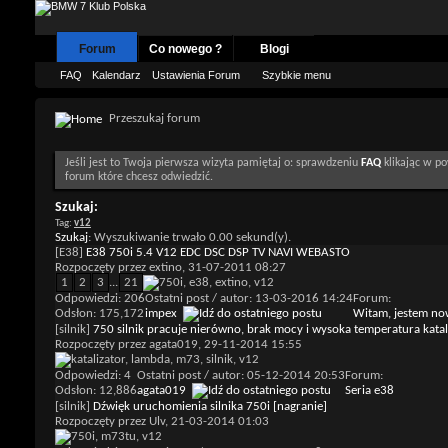
Forum
Co nowego ?
Blogi
FAQ
Kalendarz
Ustawienia Forum
Szybkie menu
Przeszukaj forum
Jeśli jest to Twoja pierwsza wizyta pamiętaj o: sprawdzeniu
FAQ
klikając w po
forum które chcesz odwiedzić.
Szukaj:
Tag:
v12
Szukaj
:
Wyszukiwanie trwało
0.00
sekund(y).
[E38]
E38 750i 5.4 V12 EDC DSC DSP TV NAVI WEBASTO
Rozpoczęty przez
extino
, 31-07-2011 08:27
1
2
3
...
21
Odpowiedzi: 206
Ostatni post / autor: 13-03-2016
14:24
Forum:
Odsłon: 175,172
impex
Witam, jestem now
[silnik]
750 silnik pracuje nierówno, brak mocy i wysoka temperatura kata
Rozpoczęty przez
agata019
, 29-11-2014 15:55
Odpowiedzi: 4
Ostatni post / autor: 05-12-2014
20:53
Forum:
Odsłon: 12,886
agata019
Seria e38
[silnik]
Dźwięk uruchomienia silnika 750i [nagranie]
Rozpoczęty przez
Ulv
, 21-03-2014 01:03