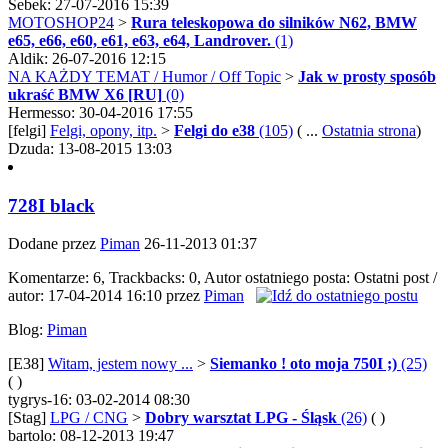
Sebek: 27-07-2016 15:39
MOTOSHOP24
>
Rura teleskopowa do silników N62, BMW
e65, e66, e60, e61, e63, e64, Landrover.
(1)
Aldik: 26-07-2016 12:15
NA KAŻDY TEMAT / Humor / Off Topic
>
Jak w prosty sposób
ukraść BMW X6 [RU]
(0)
Hermesso: 30-04-2016 17:55
[felgi]
Felgi, opony, itp.
>
Felgi do e38
(105)
( ...
Ostatnia strona
)
Dzuda: 13-08-2015 13:03
728I black
Dodane przez
Piman
26-11-2013
01:37
Komentarze: 6, Trackbacks: 0, Autor ostatniego posta: Ostatni post /
autor: 17-04-2014
16:10
przez
Piman
Blog:
Piman
[E38]
Witam, jestem nowy ...
>
Siemanko ! oto moja 750I ;)
(25)
( )
tygrys-16: 03-02-2014 08:30
[Stag]
LPG / CNG
>
Dobry warsztat LPG - Śląsk
(26)
( )
bartolo: 08-12-2013 19:47