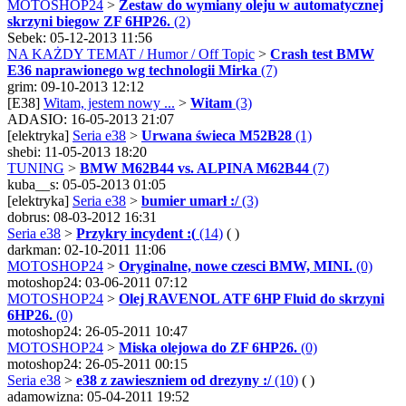
MOTOSHOP24
>
Zestaw do wymiany oleju w automatycznej
skrzyni biegow ZF 6HP26.
(2)
Sebek: 05-12-2013 11:56
NA KAŻDY TEMAT / Humor / Off Topic
>
Crash test BMW
E36 naprawionego wg technologii Mirka
(7)
grim: 09-10-2013 12:12
[E38]
Witam, jestem nowy ...
>
Witam
(3)
ADASIO: 16-05-2013 21:07
[elektryka]
Seria e38
>
Urwana świeca M52B28
(1)
shebi: 11-05-2013 18:20
TUNING
>
BMW M62B44 vs. ALPINA M62B44
(7)
kuba__s: 05-05-2013 01:05
[elektryka]
Seria e38
>
bumier umarł :/
(3)
dobrus: 08-03-2012 16:31
Seria e38
>
Przykry incydent :(
(14)
( )
darkman: 02-10-2011 11:06
MOTOSHOP24
>
Oryginalne, nowe czesci BMW, MINI.
(0)
motoshop24: 03-06-2011 07:12
MOTOSHOP24
>
Olej RAVENOL ATF 6HP Fluid do skrzyni
6HP26.
(0)
motoshop24: 26-05-2011 10:47
MOTOSHOP24
>
Miska olejowa do ZF 6HP26.
(0)
motoshop24: 26-05-2011 00:15
Seria e38
>
e38 z zawieszniem od drezyny :/
(10)
( )
adamowizna: 05-04-2011 19:52