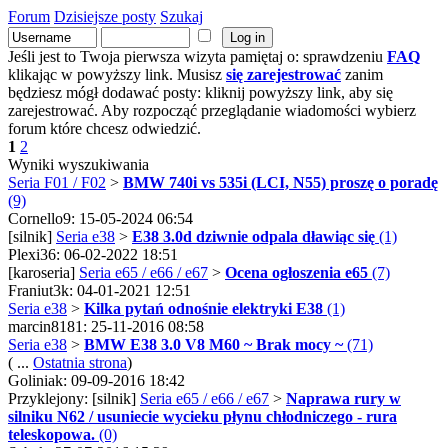
Forum
Dzisiejsze posty
Szukaj
Jeśli jest to Twoja pierwsza wizyta pamiętaj o: sprawdzeniu
FAQ
klikając w powyższy link. Musisz
się zarejestrować
zanim
będziesz mógł dodawać posty: kliknij powyższy link, aby się
zarejestrować. Aby rozpocząć przeglądanie wiadomości wybierz
forum które chcesz odwiedzić.
1
2
Wyniki wyszukiwania
Seria F01 / F02
>
BMW 740i vs 535i (LCI, N55) proszę o poradę
(9)
Cornello9: 15-05-2024 06:54
[silnik]
Seria e38
>
E38 3.0d dziwnie odpala dławiąc się
(1)
Plexi36: 06-02-2022 18:51
[karoseria]
Seria e65 / e66 / e67
>
Ocena ogłoszenia e65
(7)
Franiut3k: 04-01-2021 12:51
Seria e38
>
Kilka pytań odnośnie elektryki E38
(1)
marcin8181: 25-11-2016 08:58
Seria e38
>
BMW E38 3.0 V8 M60 ~ Brak mocy ~
(71)
( ...
Ostatnia strona
)
Goliniak: 09-09-2016 18:42
Przyklejony: [silnik]
Seria e65 / e66 / e67
>
Naprawa rury w
silniku N62 / usuniecie wycieku płynu chłodniczego - rura
teleskopowa.
(0)