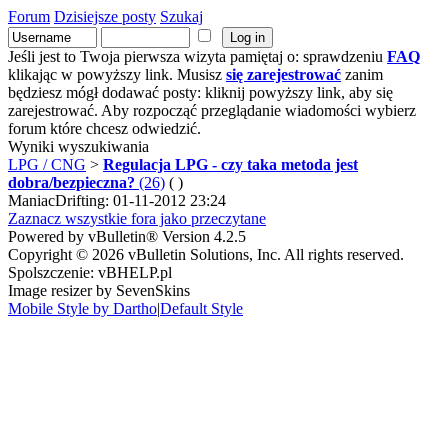
Forum
Dzisiejsze posty
Szukaj
Jeśli jest to Twoja pierwsza wizyta pamiętaj o: sprawdzeniu
FAQ
klikając w powyższy link. Musisz
się zarejestrować
zanim
będziesz mógł dodawać posty: kliknij powyższy link, aby się
zarejestrować. Aby rozpocząć przeglądanie wiadomości wybierz
forum które chcesz odwiedzić.
Wyniki wyszukiwania
LPG / CNG
>
Regulacja LPG - czy taka metoda jest
dobra/bezpieczna?
(26)
( )
ManiacDrifting: 01-11-2012 23:24
Zaznacz wszystkie fora jako przeczytane
Powered by vBulletin® Version 4.2.5
Copyright © 2026 vBulletin Solutions, Inc. All rights reserved.
Spolszczenie: vBHELP.pl
Image resizer by SevenSkins
Mobile Style by Dartho
|
Default Style