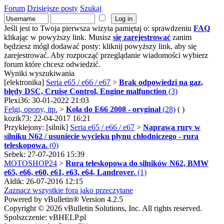
Forum
Dzisiejsze posty
Szukaj
Jeśli jest to Twoja pierwsza wizyta pamiętaj o: sprawdzeniu
FAQ
klikając w powyższy link. Musisz
się zarejestrować
zanim
będziesz mógł dodawać posty: kliknij powyższy link, aby się
zarejestrować. Aby rozpocząć przeglądanie wiadomości wybierz
forum które chcesz odwiedzić.
Wyniki wyszukiwania
[elektronika]
Seria e65 / e66 / e67
>
Brak odpowiedzi na gaz,
błędy DSC, Cruise Control, Engine malfunction
(3)
Plexi36: 30-01-2022 21:03
Felgi, opony, itp.
>
Koła do E66 2008 - oryginał
(28)
( )
kozik73: 22-04-2017 16:21
Przyklejony: [silnik]
Seria e65 / e66 / e67
>
Naprawa rury w
silniku N62 / usuniecie wycieku płynu chłodniczego - rura
teleskopowa.
(0)
Sebek: 27-07-2016 15:39
MOTOSHOP24
>
Rura teleskopowa do silników N62, BMW
e65, e66, e60, e61, e63, e64, Landrover.
(1)
Aldik: 26-07-2016 12:15
Zaznacz wszystkie fora jako przeczytane
Powered by vBulletin® Version 4.2.5
Copyright © 2026 vBulletin Solutions, Inc. All rights reserved.
Spolszczenie: vBHELP.pl