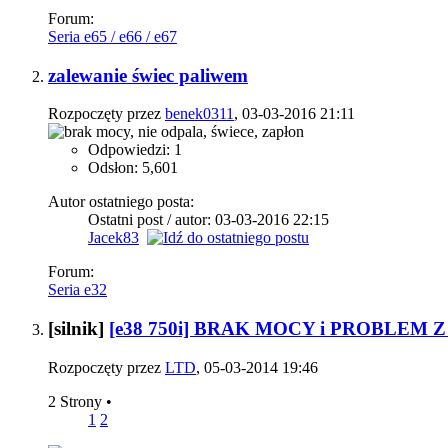
Forum:
Seria e65 / e66 / e67
zalewanie świec paliwem
Rozpoczęty przez
benek0311
, 03-03-2016 21:11
Odpowiedzi: 1
Odsłon: 5,601
Autor ostatniego posta:
Ostatni post / autor: 03-03-2016
22:15
Jacek83
Forum:
Seria e32
[silnik]
[e38 750i] BRAK MOCY i PROBLEM
Rozpoczęty przez
LTD
, 05-03-2014 19:46
2 Strony
•
1
2