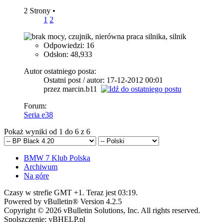
2 Strony
•
1
2
Odpowiedzi: 16
Odsłon: 48,933
Autor ostatniego posta:
Ostatni post / autor: 17-12-2012
00:01
przez marcin.b11
Forum:
Seria e38
Pokaż wyniki od 1 do 6 z 6
BMW 7 Klub Polska
Archiwum
Na górę
Czasy w strefie GMT +1. Teraz jest
03:19
.
Powered by vBulletin® Version 4.2.5
Copyright © 2026 vBulletin Solutions, Inc. All rights reserved.
Spolszczenie: vBHELP.pl