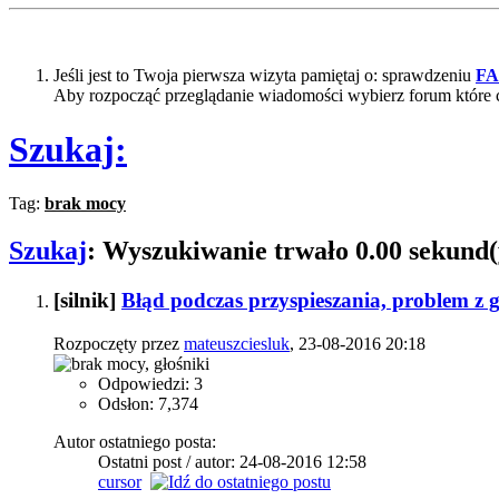
Jeśli jest to Twoja pierwsza wizyta pamiętaj o: sprawdzeniu
F
Aby rozpocząć przeglądanie wiadomości wybierz forum które 
Szukaj:
Tag:
brak mocy
Szukaj
:
Wyszukiwanie trwało
0.00
sekund(
[silnik]
Błąd podczas przyspieszania, problem z
Rozpoczęty przez
mateuszciesluk
, 23-08-2016 20:18
Odpowiedzi: 3
Odsłon: 7,374
Autor ostatniego posta:
Ostatni post / autor: 24-08-2016
12:58
cursor