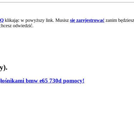
AQ
klikając w powyższy link. Musisz
się zarejestrować
zanim będziesz 
chcesz odwiedzić.
y).
 głośnikami bmw e65 730d pomocy!