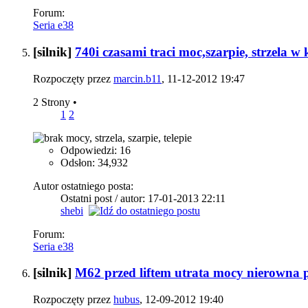
Forum:
Seria e38
[silnik]
740i czasami traci moc,szarpie, strzela 
Rozpoczęty przez
marcin.b11
, 11-12-2012 19:47
2 Strony
•
1
2
Odpowiedzi: 16
Odsłon: 34,932
Autor ostatniego posta:
Ostatni post / autor: 17-01-2013
22:11
shebi
Forum:
Seria e38
[silnik]
M62 przed liftem utrata mocy nierowna p
Rozpoczęty przez
hubus
, 12-09-2012 19:40