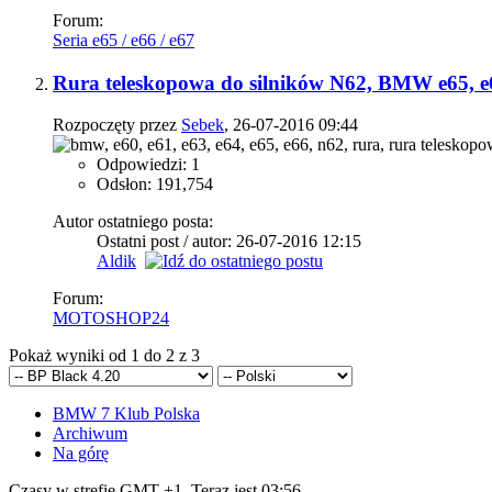
Forum:
Seria e65 / e66 / e67
Rura teleskopowa do silników N62, BMW e65, e66
Rozpoczęty przez
Sebek
, 26-07-2016 09:44
Odpowiedzi: 1
Odsłon: 191,754
Autor ostatniego posta:
Ostatni post / autor: 26-07-2016
12:15
Aldik
Forum:
MOTOSHOP24
Pokaż wyniki od 1 do 2 z 3
BMW 7 Klub Polska
Archiwum
Na górę
Czasy w strefie GMT +1. Teraz jest
03:56
.