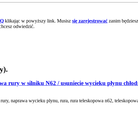
AQ
klikając w powyższy link. Musisz
się zarejestrować
zanim będziesz 
chcesz odwiedzić.
y).
a rury w silniku N62 / usuniecie wycieku płynu chłodn