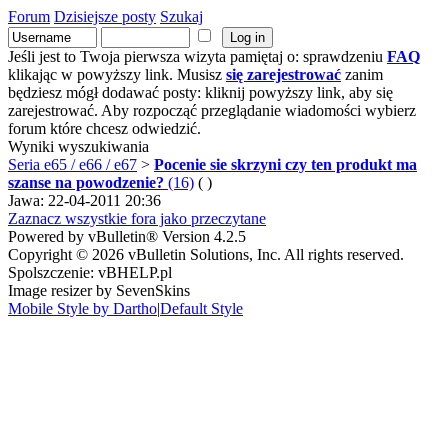
Forum
Dzisiejsze posty
Szukaj
Jeśli jest to Twoja pierwsza wizyta pamiętaj o: sprawdzeniu
FAQ
klikając w powyższy link. Musisz
się zarejestrować
zanim
będziesz mógł dodawać posty: kliknij powyższy link, aby się
zarejestrować. Aby rozpocząć przeglądanie wiadomości wybierz
forum które chcesz odwiedzić.
Wyniki wyszukiwania
Seria e65 / e66 / e67
>
Pocenie sie skrzyni czy ten produkt ma
szanse na powodzenie?
(16)
( )
Jawa: 22-04-2011 20:36
Zaznacz wszystkie fora jako przeczytane
Powered by vBulletin® Version 4.2.5
Copyright © 2026 vBulletin Solutions, Inc. All rights reserved.
Spolszczenie: vBHELP.pl
Image resizer by SevenSkins
Mobile Style by Dartho
|
Default Style