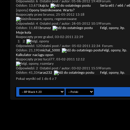
Odpowiedzi: 6
Ostatni post / autor: 05-06-2012
19:40
Forum:
Odsłon: 13,671
kajciu
Seria e65 / e66 / e
[opony]
Opony bieżnikowane. Warto?
Rozpoczęty przez
brunoz
, 25-05-2012 13:18
Odpowiedzi: 4
Ostatni post / autor: 26-05-2012
10:19
Forum:
Odsłon: 11,681
brunoz
Felgi, opony, itp.
Moje koła
Rozpoczęty przez
grabol
, 03-02-2011 22:39
1
2
Odpowiedzi: 12
Ostatni post / autor: 05-02-2011
22:34
Forum:
Odsłon: 21,190
michal_5000
Felgi, opony, itp.
Kalkulator naciągu opon
Rozpoczęty przez
tuczi77
, 03-02-2011 12:12
Odpowiedzi: 2
Ostatni post / autor: 03-02-2011
15:59
Forum:
Odsłon: 41,334
aras232
Felgi, opony, itp.
Pokaż wyniki od 1 do 6 z 7