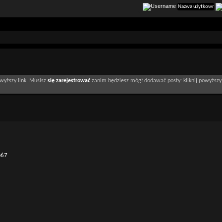
wyższy link. Musisz
się zarejestrować
zanim będziesz mógł dodawać posty: kliknij powyższy 
e67