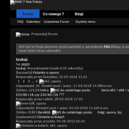
Forum
Co nowego ?
Blogi
FAQ
Kalendarz
Ustawienia Forum
Szybkie menu
Przeszukaj forum
Jeśli jest to Twoja pierwsza wizyta pamiętaj o: sprawdzeniu
FAQ
klikając w po
forum które chcesz odwiedzić.
Szukaj:
Tag:
opony
Szukaj
:
Wyszukiwanie trwało
0.05
sekund(y).
[karoseria]
Pytanko o opony
Rozpoczęty przez
Świstakes
, 22-05-2016 15:25
1
2
3
...
4
Odpowiedzi: 35
Ostatni post / autor: 11-03-2018
19:38
Forum:
Odsłon: 122,043
miro
Seria e65 / e66 / 
215/60 r16 czy 235/60 r16 ???
Rozpoczęty przez
radel4
, 28-02-2016 17:33
Odpowiedzi: 6
Ostatni post / autor: 01-03-2016
11:44
Forum:
Odsłon: 8,867
darekbb
Felgi, opony, itp.
[zawieszenie]
Ciśnienie w kołach
Rozpoczęty przez
arnoldo
, 05-06-2012 05:43