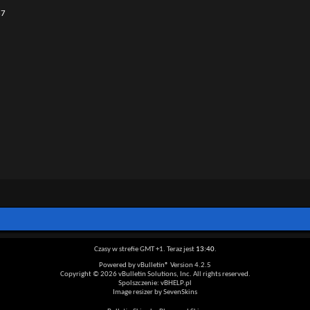
67
Czasy w strefie GMT +1. Teraz jest
13:40
.
Powered by vBulletin® Version 4.2.5
Copyright © 2026 vBulletin Solutions, Inc. All rights reserved.
Spolszczenie: vBHELP.pl
Image resizer by SevenSkins