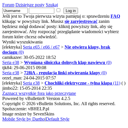
Forum
Dzisiejsze posty
Szukaj
Jeśli jest to Twoja pierwsza wizyta pamiętaj o: sprawdzeniu
FAQ
klikając w powyższy link. Musisz
się zarejestrować
zanim
będziesz mógł dodawać posty: kliknij powyższy link, aby się
zarejestrować. Aby rozpocząć przeglądanie wiadomości wybierz
forum które chcesz odwiedzić.
Wyniki wyszukiwania
[elektryka]
Seria e65 / e66 / e67
>
Nie otwiera klapy, brak
dociągu
(0)
camikazee: 30-05-2022 18:52
Seria e38
>
Wymiana silniczka dolnych klap nawiewu
(0)
tjk84: 29-06-2015 09:08
Seria e38
>
728iA - regulacja linki otwierania klapy
(0)
orzel_man: 24-04-2015 07:57
[elektryka]
Seria e38
>
Chochliki elektryczne - tylna klapa
(11)
( )
jimbo22: 15-05-2014 22:35
Zaznacz wszystkie fora jako przeczytane
Powered by vBulletin® Version 4.2.5
Copyright © 2026 vBulletin Solutions, Inc. All rights reserved.
Spolszczenie: vBHELP.pl
Image resizer by SevenSkins
Mobile Style by Dartho
|
Default Style