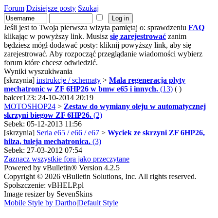
Forum
Dzisiejsze posty
Szukaj
Jeśli jest to Twoja pierwsza wizyta pamiętaj o: sprawdzeniu
FAQ
klikając w powyższy link. Musisz
się zarejestrować
zanim
będziesz mógł dodawać posty: kliknij powyższy link, aby się
zarejestrować. Aby rozpocząć przeglądanie wiadomości wybierz
forum które chcesz odwiedzić.
Wyniki wyszukiwania
[skrzynia]
instrukcje / schematy
>
Mala regeneracja plyty
mechatronic w ZF 6HP26 w bmw e65 i innych.
(13)
( )
balcer123: 24-10-2014 20:19
MOTOSHOP24
>
Zestaw do wymiany oleju w automatycznej
skrzyni biegow ZF 6HP26.
(2)
Sebek: 05-12-2013 11:56
[skrzynia]
Seria e65 / e66 / e67
>
Wyciek ze skrzyni ZF 6HP26,
hilza, tuleja mechatronica.
(3)
Sebek: 27-03-2012 07:54
Zaznacz wszystkie fora jako przeczytane
Powered by vBulletin® Version 4.2.5
Copyright © 2026 vBulletin Solutions, Inc. All rights reserved.
Spolszczenie: vBHELP.pl
Image resizer by SevenSkins
Mobile Style by Dartho
|
Default Style