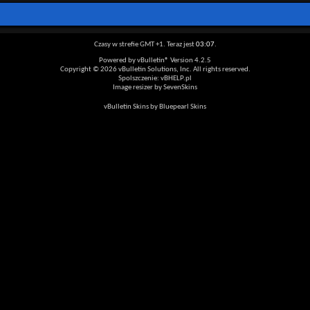
Czasy w strefie GMT +1. Teraz jest
03:07
.
Powered by vBulletin® Version 4.2.5
Copyright © 2026 vBulletin Solutions, Inc. All rights reserved.
Spolszczenie: vBHELP.pl
Image resizer by SevenSkins
vBulletin Skins by Bluepearl Skins