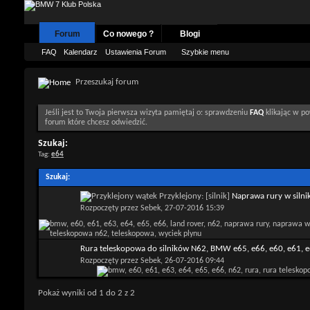
Forum
Co nowego ?
Blogi
FAQ
Kalendarz
Ustawienia Forum
Szybkie menu
Przeszukaj forum
Jeśli jest to Twoja pierwsza wizyta pamiętaj o: sprawdzeniu
FAQ
klikając w po
forum które chcesz odwiedzić.
Szukaj:
Tag:
e64
Szukaj
:
Przyklejony: [silnik]
Naprawa rury w silni
płynu chłodniczego - rura teleskopowa.
Rozpoczęty przez
Sebek
, 27-07-2016 15:39
Rura teleskopowa do silników N62, BMW e65, e66, e60, e61, e
Rozpoczęty przez
Sebek
, 26-07-2016 09:44
Pokaż wyniki od 1 do 2 z 2