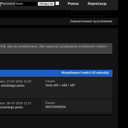
Pomoc
Rejestracja
Zaawansowane wyszukiwanie
link, aby się zarejestrować. Aby rozpocząć przeglądanie wiadomości wybierz
Wyszukiwanie trwało
0.00
sekund(y).
Forum:
autor: 27-07-2016
15:39
Seria e65 / e66 / e67
Forum:
autor: 26-07-2016
12:15
MOTOSHOP24