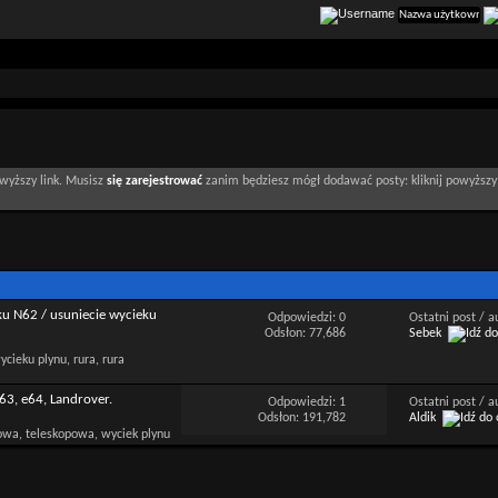
wyższy link. Musisz
się zarejestrować
zanim będziesz mógł dodawać posty: kliknij powyższy 
ku N62 / usuniecie wycieku
Odpowiedzi: 0
Ostatni post / 
Odsłon: 77,686
Sebek
63, e64, Landrover.
Odpowiedzi: 1
Ostatni post / 
Odsłon: 191,782
Aldik