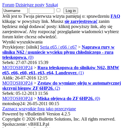
Forum
Dzisiejsze posty
Szukaj
Jeśli jest to Twoja pierwsza wizyta pamiętaj o: sprawdzeniu
FAQ
klikając w powyższy link. Musisz
się zarejestrować
zanim
będziesz mógł dodawać posty: kliknij powyższy link, aby się
zarejestrować. Aby rozpocząć przeglądanie wiadomości wybierz
forum które chcesz odwiedzić.
Wyniki wyszukiwania
Przyklejony: [silnik]
Seria e65 / e66 / e67
>
Naprawa rury w
silniku N62 / usuniecie wycieku płynu chłodniczego - rura
teleskopowa.
(0)
Sebek: 27-07-2016 15:39
MOTOSHOP24
>
Rura teleskopowa do silników N62, BMW
e65, e66, e60, e61, e63, e64, Landrover.
(1)
Aldik: 26-07-2016 12:15
MOTOSHOP24
>
Zestaw do wymiany oleju w automatycznej
skrzyni biegow ZF 6HP26.
(2)
Sebek: 05-12-2013 11:56
MOTOSHOP24
>
Miska olejowa do ZF 6HP26.
(0)
motoshop24: 26-05-2011 00:15
Zaznacz wszystkie fora jako przeczytane
Powered by vBulletin® Version 4.2.5
Copyright © 2026 vBulletin Solutions, Inc. All rights reserved.
Spolszczenie: vBHELP.pl