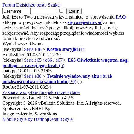
Forum
Dzisiejsze posty
Szukaj
Jeśli jest to Twoja pierwsza wizyta pamiętaj o: sprawdzeniu
FAQ
klikając w powyższy link. Musisz
się zarejestrować
zanim
będziesz mógł dodawać posty: kliknij powyższy link, aby się
zarejestrować. Aby rozpocząć przeglądanie wiadomości wybierz
forum które chcesz odwiedzić.
Wyniki wyszukiwania
[elektryka]
Seria e38
>
Kostka stacyjki
(1)
Arktissilber: 01-08-2015 12:30
[elektryka]
Seria e65 / e66 / e67
>
E65 Oświetlenie wnętrza, nóg,
podłogi - a raczej jego brak
(5)
matiqq: 18-01-2015 21:06
[elektryka]
Seria e38
>
Totalnie wyładowany aku i brak
możliwości otwarcia samochodu
(20)
( )
Roobs: 31-07-2011 08:34
Zaznacz wszystkie fora jako przeczytane
Powered by vBulletin® Version 4.2.5
Copyright © 2026 vBulletin Solutions, Inc. All rights reserved.
Spolszczenie: vBHELP.pl
Image resizer by SevenSkins
Mobile Style by Dartho
|
Default Style