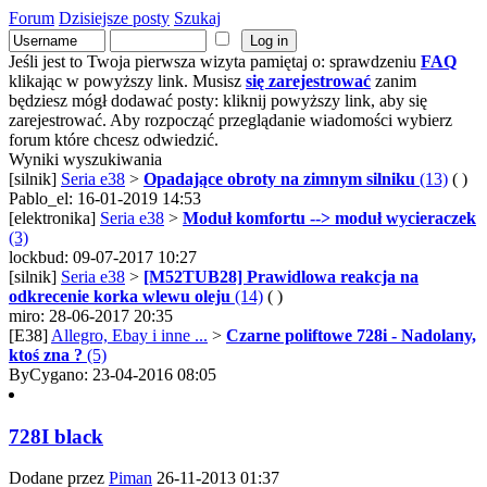
Forum
Dzisiejsze posty
Szukaj
Jeśli jest to Twoja pierwsza wizyta pamiętaj o: sprawdzeniu
FAQ
klikając w powyższy link. Musisz
się zarejestrować
zanim
będziesz mógł dodawać posty: kliknij powyższy link, aby się
zarejestrować. Aby rozpocząć przeglądanie wiadomości wybierz
forum które chcesz odwiedzić.
Wyniki wyszukiwania
[silnik]
Seria e38
>
Opadające obroty na zimnym silniku
(13)
( )
Pablo_el: 16-01-2019 14:53
[elektronika]
Seria e38
>
Moduł komfortu --> moduł wycieraczek
(3)
lockbud: 09-07-2017 10:27
[silnik]
Seria e38
>
[M52TUB28] Prawidlowa reakcja na
odkrecenie korka wlewu oleju
(14)
( )
miro: 28-06-2017 20:35
[E38]
Allegro, Ebay i inne ...
>
Czarne poliftowe 728i - Nadolany,
ktoś zna ?
(5)
ByCygano: 23-04-2016 08:05
728I black
Dodane przez
Piman
26-11-2013
01:37