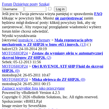
Forum
Dzisiejsze posty
Szukaj
Jeśli jest to Twoja pierwsza wizyta pamiętaj o: sprawdzeniu
FAQ
klikając w powyższy link. Musisz
się zarejestrować
zanim
będziesz mógł dodawać posty: kliknij powyższy link, aby się
zarejestrować. Aby rozpocząć przeglądanie wiadomości wybierz
forum które chcesz odwiedzić.
Wyniki wyszukiwania
[skrzynia]
instrukcje / schematy
>
Mala regeneracja plyty
mechatronic w ZF 6HP26 w bmw e65 i innych.
(13)
( )
balcer123: 24-10-2014 20:19
MOTOSHOP24
>
Zestaw do wymiany oleju w automatycznej
skrzyni biegow ZF 6HP26.
(2)
Sebek: 05-12-2013 11:56
MOTOSHOP24
>
Olej RAVENOL ATF 6HP Fluid do skrzyni
6HP26.
(0)
motoshop24: 26-05-2011 10:47
MOTOSHOP24
>
Miska olejowa do ZF 6HP26.
(0)
motoshop24: 26-05-2011 00:15
Zaznacz wszystkie fora jako przeczytane
Powered by vBulletin® Version 4.2.5
Copyright © 2026 vBulletin Solutions, Inc. All rights reserved.
Spolszczenie: vBHELP.pl
Image resizer by SevenSkins