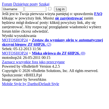
Forum
Dzisiejsze posty
Szukaj
Jeśli jest to Twoja pierwsza wizyta pamiętaj o: sprawdzeniu
FAQ
klikając w powyższy link. Musisz
się zarejestrować
zanim
będziesz mógł dodawać posty: kliknij powyższy link, aby się
zarejestrować. Aby rozpocząć przeglądanie wiadomości wybierz
forum które chcesz odwiedzić.
Wyniki wyszukiwania
MOTOSHOP24
>
Zestaw do wymiany oleju w automatycznej
skrzyni biegow ZF 6HP26.
(2)
Sebek: 05-12-2013 11:56
MOTOSHOP24
>
Miska olejowa do ZF 6HP26.
(0)
motoshop24: 26-05-2011 00:15
Zaznacz wszystkie fora jako przeczytane
Powered by vBulletin® Version 4.2.5
Copyright © 2026 vBulletin Solutions, Inc. All rights reserved.
Spolszczenie: vBHELP.pl
Image resizer by SevenSkins
Mobile Style by Dartho
|
Default Style