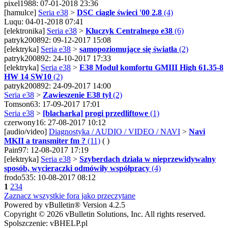
pixel1988: 07-01-2018 23:36
[hamulce]
Seria e38
>
DSC ciągle świeci '00 2.8
(4)
Luqu: 04-01-2018 07:41
[elektronika]
Seria e38
>
Kluczyk Centralnego e38
(6)
patryk200892: 09-12-2017 15:08
[elektryka]
Seria e38
>
samopoziomujące się światła
(2)
patryk200892: 24-10-2017 17:33
[elektryka]
Seria e38
>
E38 Moduł komfortu GMIII High 61.35-8
HW 14 SW10
(2)
patryk200892: 24-09-2017 14:00
Seria e38
>
Zawieszenie E38 tył
(2)
Tomson63: 17-09-2017 17:01
Seria e38
>
[blacharka] progi przedliftowe
(1)
czerwony16: 27-08-2017 10:12
[audio/video]
Diagnostyka / AUDIO / VIDEO / NAVI
>
Navi
MKII a transmiter fm ?
(11)
( )
Pain97: 12-08-2017 17:19
[elektryka]
Seria e38
>
Szyberdach działa w nieprzewidywalny
sposób, wycieraczki odmówiły współpracy
(4)
frodo535: 10-08-2017 08:12
1
2
3
4
Zaznacz wszystkie fora jako przeczytane
Powered by vBulletin® Version 4.2.5
Copyright © 2026 vBulletin Solutions, Inc. All rights reserved.
Spolszczenie: vBHELP.pl