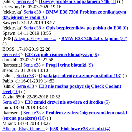
[silnik]
Seria e38
>
Dziwny problem z odpalaniem 740i
(11)
( )
czerwony16: 05-03-2020 19:16
[elektryka]
Seria e38
>
BMW E38 730d Problem ze znikającym
dźwiękiem w radiu
(6)
Sawyer1: 31-12-2019 18:57
[elektryka]
Seria e38
>
Opis bezpieczników po polsku do E38
(0)
Spawn: 14-11-2019 13:55
[E38]
Allegro, Ebay i inne ...
>
BMW E38 740i 4.4 z Japonii
(22)
( )
BOSS: 17-10-2019 22:28
Seria e38
>
E38 czujnik ciśnienia klimatyzacji
(9)
darekbb: 03-09-2019 22:58
[karoseria]
Seria e38
>
Progi i tylne błotniki
(9)
shebi: 25-01-2019 13:10
[silnik]
Seria e38
>
Opadające obroty na zimnym silniku
(13)
( )
Pablo_el: 16-01-2019 14:53
[silnik]
Seria e38
>
E38 nie można pozbyć się Check Coolant
level
(10)
( )
Zdzira 850I: 22-09-2018 10:52
Seria e38
>
E38 zamki drzwi nie otwiera od środka
(5)
miro: 18-04-2018 13:43
[karoseria]
Seria e38
>
Problem z zatrzaśniętym zamkiem maski
(strona pasażera)
(16)
( )
Mirant: 13-03-2018 18:27
Allegro, Ebay i inne ...
>
[e38] Fioletowe e38 z Łodzi
(4)