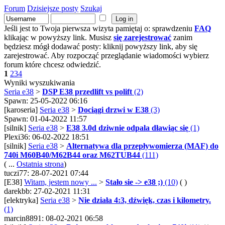
Forum
Dzisiejsze posty
Szukaj
Jeśli jest to Twoja pierwsza wizyta pamiętaj o: sprawdzeniu
FAQ
klikając w powyższy link. Musisz
się zarejestrować
zanim
będziesz mógł dodawać posty: kliknij powyższy link, aby się
zarejestrować. Aby rozpocząć przeglądanie wiadomości wybierz
forum które chcesz odwiedzić.
1
2
3
4
Wyniki wyszukiwania
Seria e38
>
DSP E38 przedlift vs polift
(2)
Spawn: 25-05-2022 06:16
[karoseria]
Seria e38
>
Dociągi drzwi w E38
(3)
Spawn: 01-04-2022 11:57
[silnik]
Seria e38
>
E38 3.0d dziwnie odpala dławiąc się
(1)
Plexi36: 06-02-2022 18:51
[silnik]
Seria e38
>
Alternatywa dla przepływomierza (MAF) do
740i M60B40/M62B44 oraz M62TUB44
(111)
( ...
Ostatnia strona
)
tuczi77: 28-07-2021 07:44
[E38]
Witam, jestem nowy ...
>
Stało sie -> e38 ;)
(10)
( )
darekbb: 27-02-2021 11:31
[elektryka]
Seria e38
>
Nie działa 4:3, dźwięk, czas i kilometry.
(1)
marcin8891: 08-02-2021 06:58