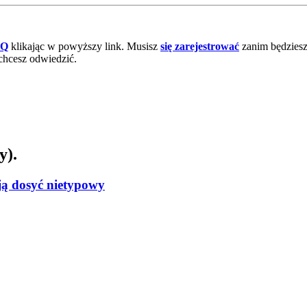
AQ
klikając w powyższy link. Musisz
się zarejestrować
zanim będziesz 
chcesz odwiedzić.
y).
ją dosyć nietypowy