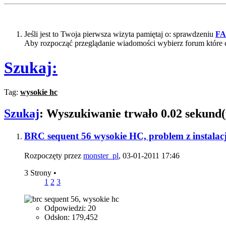
Jeśli jest to Twoja pierwsza wizyta pamiętaj o: sprawdzeniu
F
Aby rozpocząć przeglądanie wiadomości wybierz forum które 
Szukaj:
Tag:
wysokie hc
Szukaj
:
Wyszukiwanie trwało
0.02
sekund(
BRC sequent 56 wysokie HC, problem z instalac
Rozpoczęty przez
monster_pl
, 03-01-2011 17:46
3 Strony
•
1
2
3
Odpowiedzi: 20
Odsłon: 179,452