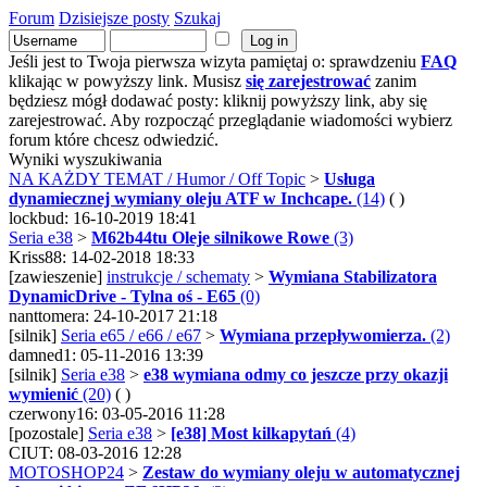
Forum
Dzisiejsze posty
Szukaj
Jeśli jest to Twoja pierwsza wizyta pamiętaj o: sprawdzeniu
FAQ
klikając w powyższy link. Musisz
się zarejestrować
zanim
będziesz mógł dodawać posty: kliknij powyższy link, aby się
zarejestrować. Aby rozpocząć przeglądanie wiadomości wybierz
forum które chcesz odwiedzić.
Wyniki wyszukiwania
NA KAŻDY TEMAT / Humor / Off Topic
>
Usługa
dynamiecznej wymiany oleju ATF w Inchcape.
(14)
( )
lockbud: 16-10-2019 18:41
Seria e38
>
M62b44tu Oleje silnikowe Rowe
(3)
Kriss88: 14-02-2018 18:33
[zawieszenie]
instrukcje / schematy
>
Wymiana Stabilizatora
DynamicDrive - Tylna oś - E65
(0)
nanttomera: 24-10-2017 21:18
[silnik]
Seria e65 / e66 / e67
>
Wymiana przepływomierza.
(2)
damned1: 05-11-2016 13:39
[silnik]
Seria e38
>
e38 wymiana odmy co jeszcze przy okazji
wymienić
(20)
( )
czerwony16: 03-05-2016 11:28
[pozostale]
Seria e38
>
[e38] Most kilkapytań
(4)
CIUT: 08-03-2016 12:28
MOTOSHOP24
>
Zestaw do wymiany oleju w automatycznej