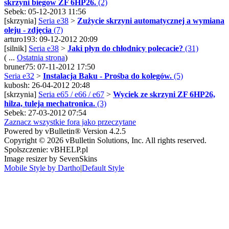
skrzyni biegow ZF 6HP26.
(2)
Sebek: 05-12-2013 11:56
[skrzynia]
Seria e38
>
Zużycie skrzyni automatycznej a wymiana
oleju - zdjęcia
(7)
arturo193: 09-12-2012 20:09
[silnik]
Seria e38
>
Jaki płyn do chłodnicy polecacie?
(31)
( ...
Ostatnia strona
)
bruner75: 07-11-2012 17:50
Seria e32
>
Instalacja Baku - Prośba do kolegów.
(5)
kubosh: 26-04-2012 20:48
[skrzynia]
Seria e65 / e66 / e67
>
Wyciek ze skrzyni ZF 6HP26,
hilza, tuleja mechatronica.
(3)
Sebek: 27-03-2012 07:54
Zaznacz wszystkie fora jako przeczytane
Powered by vBulletin® Version 4.2.5
Copyright © 2026 vBulletin Solutions, Inc. All rights reserved.
Spolszczenie: vBHELP.pl
Image resizer by SevenSkins
Mobile Style by Dartho
|
Default Style