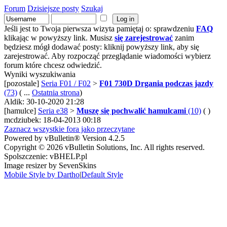
Forum
Dzisiejsze posty
Szukaj
Jeśli jest to Twoja pierwsza wizyta pamiętaj o: sprawdzeniu
FAQ
klikając w powyższy link. Musisz
się zarejestrować
zanim
będziesz mógł dodawać posty: kliknij powyższy link, aby się
zarejestrować. Aby rozpocząć przeglądanie wiadomości wybierz
forum które chcesz odwiedzić.
Wyniki wyszukiwania
[pozostale]
Seria F01 / F02
>
F01 730D Drgania podczas jazdy
(73)
( ...
Ostatnia strona
)
Aldik: 30-10-2020 21:28
[hamulce]
Seria e38
>
Muszę się pochwalić hamulcami
(10)
( )
mcdziubek: 18-04-2013 00:18
Zaznacz wszystkie fora jako przeczytane
Powered by vBulletin® Version 4.2.5
Copyright © 2026 vBulletin Solutions, Inc. All rights reserved.
Spolszczenie: vBHELP.pl
Image resizer by SevenSkins
Mobile Style by Dartho
|
Default Style