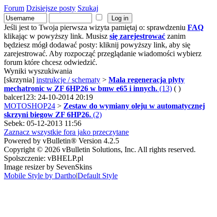
Forum
Dzisiejsze posty
Szukaj
Jeśli jest to Twoja pierwsza wizyta pamiętaj o: sprawdzeniu
FAQ
klikając w powyższy link. Musisz
się zarejestrować
zanim
będziesz mógł dodawać posty: kliknij powyższy link, aby się
zarejestrować. Aby rozpocząć przeglądanie wiadomości wybierz
forum które chcesz odwiedzić.
Wyniki wyszukiwania
[skrzynia]
instrukcje / schematy
>
Mala regeneracja plyty
mechatronic w ZF 6HP26 w bmw e65 i innych.
(13)
( )
balcer123: 24-10-2014 20:19
MOTOSHOP24
>
Zestaw do wymiany oleju w automatycznej
skrzyni biegow ZF 6HP26.
(2)
Sebek: 05-12-2013 11:56
Zaznacz wszystkie fora jako przeczytane
Powered by vBulletin® Version 4.2.5
Copyright © 2026 vBulletin Solutions, Inc. All rights reserved.
Spolszczenie: vBHELP.pl
Image resizer by SevenSkins
Mobile Style by Dartho
|
Default Style