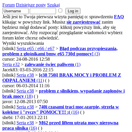
Forum
Dzisiejsze posty
Szukaj
Jeśli jest to Twoja pierwsza wizyta pamiętaj o: sprawdzeniu
FAQ
klikając w powyższy link. Musisz
się zarejestrować
zanim
będziesz mógł dodawać posty: kliknij powyższy link, aby się
zarejestrować. Aby rozpocząć przeglądanie wiadomości wybierz
forum które chcesz odwiedzić.
Wyniki wyszukiwania
[silnik]
Seria e65 / e66 / e67
>
Błąd podczas przyspieszania,
problem z głośnikami bmw e65 730d pomocy!
(3)
cursor: 24-08-2016 12:58
Seria e32
>
zalewanie świec paliwem
(1)
Jacek83: 03-03-2016 22:15
[silnik]
Seria e38
>
[e38 750i] BRAK MOCY i PROBLEM Z
ODPALANIEM
(11)
( )
cursor: 06-03-2014 11:16
[silnik]
Seria e38
>
problem z silnikiem, wypadanie zapłonów i
brak mocy
(18)
( )
javor: 12-08-2013 07:50
[silnik]
Seria e38
>
740i czasami traci moc,szarpie, strzela w
kolektor i "ryczy" POMOCY!!! :(
(16)
( )
shebi: 17-01-2013 22:11
[silnik]
Seria e38
>
M62 przed liftem utrata mocy nierowna
praca silnika
(16)
( )