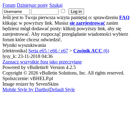
Forum
Dzisiejsze posty
Szukaj
Jeśli jest to Twoja pierwsza wizyta pamiętaj o: sprawdzeniu
FAQ
klikając w powyższy link. Musisz
się zarejestrować
zanim
będziesz mógł dodawać posty: kliknij powyższy link, aby się
zarejestrować. Aby rozpocząć przeglądanie wiadomości wybierz
forum które chcesz odwiedzić.
Wyniki wyszukiwania
[elektronika]
Seria e65 / e66 / e67
>
Czujnik ACC
(6)
lysy_k: 23-11-2018 04:36
Zaznacz wszystkie fora jako przeczytane
Powered by vBulletin® Version 4.2.5
Copyright © 2026 vBulletin Solutions, Inc. All rights reserved.
Spolszczenie: vBHELP.pl
Image resizer by SevenSkins
Mobile Style by Dartho
|
Default Style