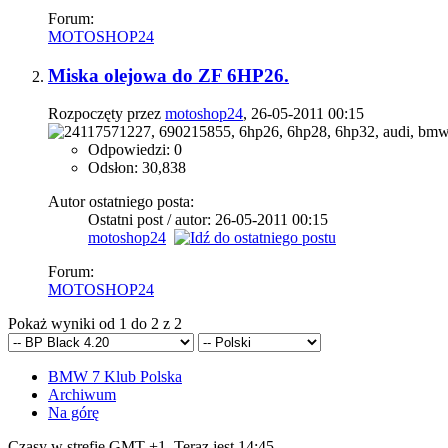
Forum:
MOTOSHOP24
Miska olejowa do ZF 6HP26.
Rozpoczęty przez
motoshop24
, 26-05-2011 00:15
Odpowiedzi: 0
Odsłon: 30,838
Autor ostatniego posta:
Ostatni post / autor: 26-05-2011
00:15
motoshop24
Forum:
MOTOSHOP24
Pokaż wyniki od 1 do 2 z 2
BMW 7 Klub Polska
Archiwum
Na górę
Czasy w strefie GMT +1. Teraz jest
14:45
.