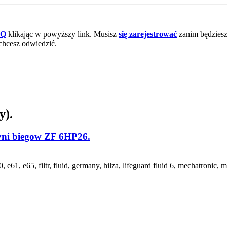
AQ
klikając w powyższy link. Musisz
się zarejestrować
zanim będziesz 
chcesz odwiedzić.
y).
yni biegow ZF 6HP26.