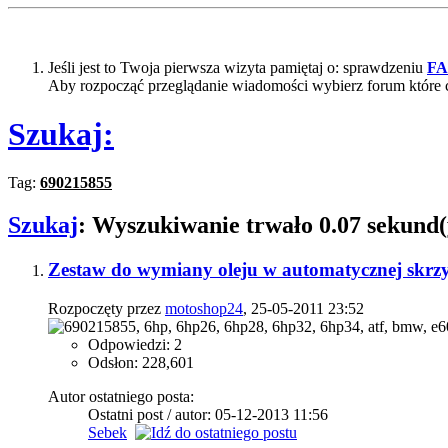
Jeśli jest to Twoja pierwsza wizyta pamiętaj o: sprawdzeniu
F
Aby rozpocząć przeglądanie wiadomości wybierz forum które 
Szukaj:
Tag:
690215855
Szukaj
:
Wyszukiwanie trwało
0.07
sekund(
Zestaw do wymiany oleju w automatycznej skrz
Rozpoczęty przez
motoshop24
, 25-05-2011 23:52
Odpowiedzi: 2
Odsłon: 228,601
Autor ostatniego posta:
Ostatni post / autor: 05-12-2013
11:56
Sebek