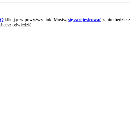
AQ
klikając w powyższy link. Musisz
się zarejestrować
zanim będziesz 
chcesz odwiedzić.