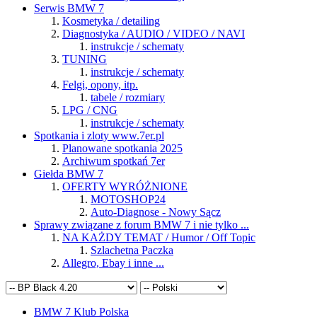
Serwis BMW 7
Kosmetyka / detailing
Diagnostyka / AUDIO / VIDEO / NAVI
instrukcje / schematy
TUNING
instrukcje / schematy
Felgi, opony, itp.
tabele / rozmiary
LPG / CNG
instrukcje / schematy
Spotkania i zloty www.7er.pl
Planowane spotkania 2025
Archiwum spotkań 7er
Giełda BMW 7
OFERTY WYRÓŻNIONE
MOTOSHOP24
Auto-Diagnose - Nowy Sącz
Sprawy związane z forum BMW 7 i nie tylko ...
NA KAŻDY TEMAT / Humor / Off Topic
Szlachetna Paczka
Allegro, Ebay i inne ...
BMW 7 Klub Polska