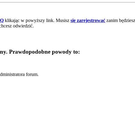
AQ
klikając w powyższy link. Musisz
się zarejestrować
zanim będziesz 
chcesz odwiedzić.
trony. Prawdopodobne powody to:
dministratora forum.