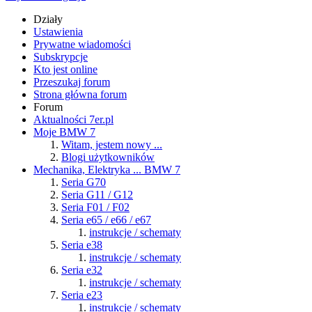
Działy
Ustawienia
Prywatne wiadomości
Subskrypcje
Kto jest online
Przeszukaj forum
Strona główna forum
Forum
Aktualności 7er.pl
Moje BMW 7
Witam, jestem nowy ...
Blogi użytkowników
Mechanika, Elektryka ... BMW 7
Seria G70
Seria G11 / G12
Seria F01 / F02
Seria e65 / e66 / e67
instrukcje / schematy
Seria e38
instrukcje / schematy
Seria e32
instrukcje / schematy
Seria e23
instrukcje / schematy