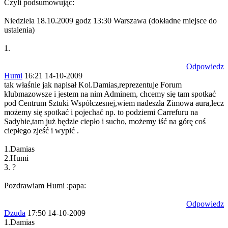
Czyli podsumowując:
Niedziela 18.10.2009 godz 13:30 Warszawa (dokładne miejsce do
ustalenia)
1.
Odpowiedz
Humi
16:21 14-10-2009
tak właśnie jak napisał Kol.Damias,reprezentuje Forum
klubmazowsze i jestem na nim Adminem, chcemy się tam spotkać
pod Centrum Sztuki Współczesnej,wiem nadeszła Zimowa aura,lecz
możemy się spotkać i pojechać np. to podziemi Carrefuru na
Sadybie,tam już będzie ciepło i sucho, możemy iść na górę coś
ciepłego zjeść i wypić .
1.Damias
2.Humi
3. ?
Pozdrawiam Humi :papa:
Odpowiedz
Dzuda
17:50 14-10-2009
1.Damias