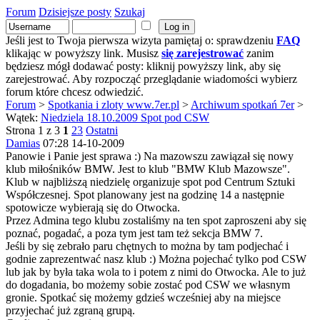
Forum
Dzisiejsze posty
Szukaj
Jeśli jest to Twoja pierwsza wizyta pamiętaj o: sprawdzeniu
FAQ
klikając w powyższy link. Musisz
się zarejestrować
zanim
będziesz mógł dodawać posty: kliknij powyższy link, aby się
zarejestrować. Aby rozpocząć przeglądanie wiadomości wybierz
forum które chcesz odwiedzić.
Forum
>
Spotkania i zloty www.7er.pl
>
Archiwum spotkań 7er
>
Wątek:
Niedziela 18.10.2009 Spot pod CSW
Strona 1 z 3
1
2
3
Ostatni
Damias
07:28 14-10-2009
Panowie i Panie jest sprawa :) Na mazowszu zawiązał się nowy
klub miłośników BMW. Jest to klub "BMW Klub Mazowsze".
Klub w najbliższą niedzielę organizuje spot pod Centrum Sztuki
Współczesnej. Spot planowany jest na godzinę 14 a następnie
spotowicze wybierają się do Otwocka.
Przez Admina tego klubu zostaliśmy na ten spot zaproszeni aby się
poznać, pogadać, a poza tym jest tam też sekcja BMW 7.
Jeśli by się zebrało paru chętnych to można by tam podjechać i
godnie zaprezentwać nasz klub :) Można pojechać tylko pod CSW
lub jak by była taka wola to i potem z nimi do Otwocka. Ale to już
do dogadania, bo możemy sobie zostać pod CSW we własnym
gronie. Spotkać się możemy gdzieś wcześniej aby na miejsce
przyjechać już zgraną grupą.