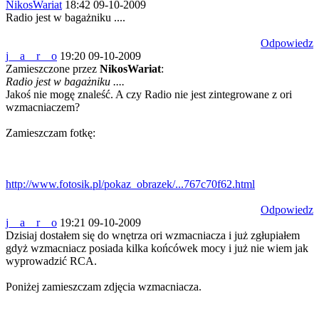
NikosWariat
18:42 09-10-2009
Radio jest w bagażniku ....
Odpowiedz
j__a__r__o
19:20 09-10-2009
Zamieszczone przez
NikosWariat
:
Radio jest w bagażniku ....
Jakoś nie mogę znaleść. A czy Radio nie jest zintegrowane z ori
wzmacniaczem?
Zamieszczam fotkę:
http://www.fotosik.pl/pokaz_obrazek/...767c70f62.html
Odpowiedz
j__a__r__o
19:21 09-10-2009
Dzisiaj dostałem się do wnętrza ori wzmacniacza i już zgłupiałem
gdyż wzmacniacz posiada kilka końcówek mocy i już nie wiem jak
wyprowadzić RCA.
Poniżej zamieszczam zdjęcia wzmacniacza.