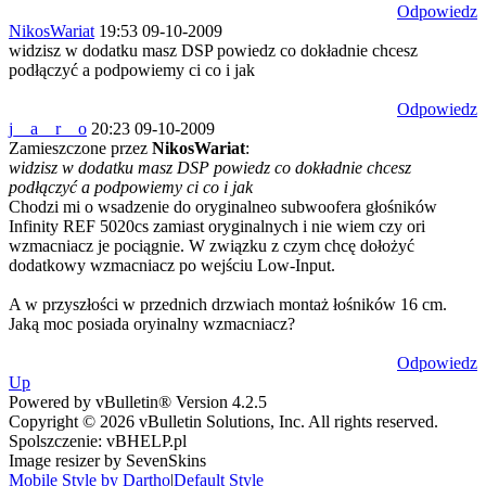
Odpowiedz
NikosWariat
19:53 09-10-2009
widzisz w dodatku masz DSP powiedz co dokładnie chcesz
podłączyć a podpowiemy ci co i jak
Odpowiedz
j__a__r__o
20:23 09-10-2009
Zamieszczone przez
NikosWariat
:
widzisz w dodatku masz DSP powiedz co dokładnie chcesz
podłączyć a podpowiemy ci co i jak
Chodzi mi o wsadzenie do oryginalneo subwoofera głośników
Infinity REF 5020cs zamiast oryginalnych i nie wiem czy ori
wzmacniacz je pociągnie. W związku z czym chcę dołożyć
dodatkowy wzmacniacz po wejściu Low-Input.
A w przyszłości w przednich drzwiach montaż łośników 16 cm.
Jaką moc posiada oryinalny wzmacniacz?
Odpowiedz
Up
Powered by vBulletin® Version 4.2.5
Copyright © 2026 vBulletin Solutions, Inc. All rights reserved.
Spolszczenie: vBHELP.pl
Image resizer by SevenSkins
Mobile Style by Dartho
|
Default Style