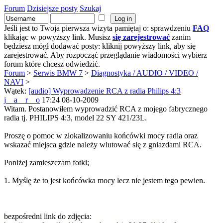
Forum
Dzisiejsze posty
Szukaj
Jeśli jest to Twoja pierwsza wizyta pamiętaj o: sprawdzeniu
FAQ
klikając w powyższy link. Musisz
się zarejestrować
zanim
będziesz mógł dodawać posty: kliknij powyższy link, aby się
zarejestrować. Aby rozpocząć przeglądanie wiadomości wybierz
forum które chcesz odwiedzić.
Forum
>
Serwis BMW 7
>
Diagnostyka / AUDIO / VIDEO /
NAVI
>
Wątek:
[audio] Wyprowadzenie RCA z radia Philips 4:3
j__a__r__o
17:24 08-10-2009
Witam. Postanowiłem wyprowadzić RCA z mojego fabrycznego
radia tj. PHILIPS 4:3, model 22 SY 421/23L.
Proszę o pomoc w zlokalizowaniu końcówki mocy radia oraz
wskazać miejsca gdzie należy wlutować się z gniazdami RCA.
Poniżej zamieszczam fotki;
1. Myślę że to jest końcówka mocy lecz nie jestem tego pewien.
bezpośredni link do zdjęcia: