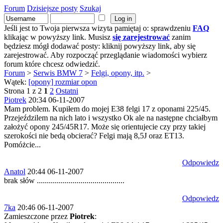
Forum
Dzisiejsze posty
Szukaj
Jeśli jest to Twoja pierwsza wizyta pamiętaj o: sprawdzeniu
FAQ
klikając w powyższy link. Musisz
się zarejestrować
zanim
będziesz mógł dodawać posty: kliknij powyższy link, aby się
zarejestrować. Aby rozpocząć przeglądanie wiadomości wybierz
forum które chcesz odwiedzić.
Forum
>
Serwis BMW 7
>
Felgi, opony, itp.
>
Wątek:
[opony] rozmiar opon
Strona 1 z 2
1
2
Ostatni
Piotrek
20:34 06-11-2007
Mam problem. Kupiłem do mojej E38 felgi 17 z oponami 225/45.
Przejeździlem na nich lato i wszystko Ok ale na następne chciałbym
założyć opony 245/45R17. Może się orientujecie czy przy takiej
szerokości nie bedą obcierać? Felgi mają 8,5J oraz ET13.
Pomóżcie...
Odpowiedz
Anatol
20:44 06-11-2007
brak słów ............................................
Odpowiedz
7ka
20:46 06-11-2007
Zamieszczone przez
Piotrek
: