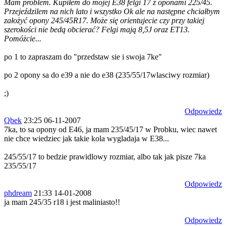
Mam problem. Kupiłem do mojej E38 felgi 17 z oponami 225/45.
Przejeździlem na nich lato i wszystko Ok ale na następne chciałbym
założyć opony 245/45R17. Może się orientujecie czy przy takiej
szerokości nie bedą obcierać? Felgi mają 8,5J oraz ET13.
Pomóżcie...
po 1 to zapraszam do "przedstaw sie i swoja 7ke"
po 2 opony sa do e39 a nie do e38 (235/55/17wlasciwy rozmiar)
;)
Odpowiedz
Qbek
23:25 06-11-2007
7ka, to sa opony od E46, ja mam 235/45/17 w Probku, wiec nawet
nie chce wiedziec jak takie kola wygladaja w E38...
245/55/17 to bedzie prawidlowy rozmiar, albo tak jak pisze 7ka
235/55/17
Odpowiedz
phdream
21:33 14-01-2008
ja mam 245/35 r18 i jest maliniasto!!
Odpowiedz