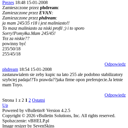
Prezes
18:48 15-01-2008
Zamieszczone przez
phdream
:
Zamieszczone przez
EVAN
:
Zamieszczone przez
phdream
:
ja mam 245/35 r18 i jest maliniasto!!
To masz maliniasto za niski profil ;) i to sporo
Sorry!Pomyłka.Mam 245/45!
Tez za niskie??
powinny być
235/50/18
255/45/18
Odpowiedz
phdream
18:54 15-01-2008
zastanawialem sie zeby kupic na lato 255 ale podobno stabilizatory
szybciej padaja!?To prawda??jaka firme opon preferujecie.Ja letnie
mam Toyo.
Odpowiedz
Strona 1 z 2
1
2
Ostatni
Up
Powered by vBulletin® Version 4.2.5
Copyright © 2026 vBulletin Solutions, Inc. All rights reserved.
Spolszczenie: vBHELP.pl
Image resizer by SevenSkins