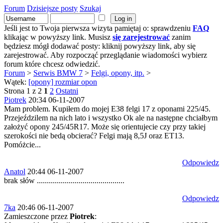
Forum
Dzisiejsze posty
Szukaj
Jeśli jest to Twoja pierwsza wizyta pamiętaj o: sprawdzeniu
FAQ
klikając w powyższy link. Musisz
się zarejestrować
zanim
będziesz mógł dodawać posty: kliknij powyższy link, aby się
zarejestrować. Aby rozpocząć przeglądanie wiadomości wybierz
forum które chcesz odwiedzić.
Forum
>
Serwis BMW 7
>
Felgi, opony, itp.
>
Wątek:
[opony] rozmiar opon
Strona 1 z 2
1
2
Ostatni
Piotrek
20:34 06-11-2007
Mam problem. Kupiłem do mojej E38 felgi 17 z oponami 225/45.
Przejeździlem na nich lato i wszystko Ok ale na następne chciałbym
założyć opony 245/45R17. Może się orientujecie czy przy takiej
szerokości nie bedą obcierać? Felgi mają 8,5J oraz ET13.
Pomóżcie...
Odpowiedz
Anatol
20:44 06-11-2007
brak słów ............................................
Odpowiedz
7ka
20:46 06-11-2007
Zamieszczone przez
Piotrek
: