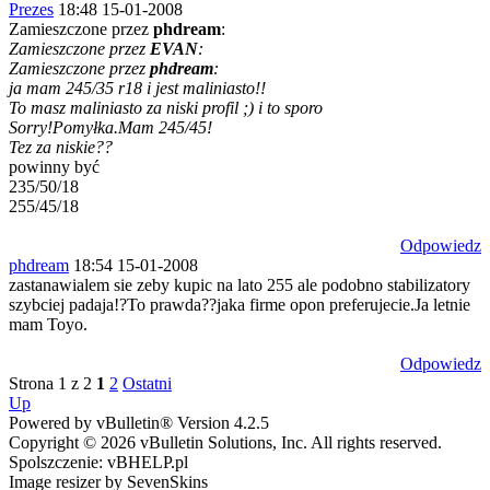
Prezes
18:48 15-01-2008
Zamieszczone przez
phdream
:
Zamieszczone przez
EVAN
:
Zamieszczone przez
phdream
:
ja mam 245/35 r18 i jest maliniasto!!
To masz maliniasto za niski profil ;) i to sporo
Sorry!Pomyłka.Mam 245/45!
Tez za niskie??
powinny być
235/50/18
255/45/18
Odpowiedz
phdream
18:54 15-01-2008
zastanawialem sie zeby kupic na lato 255 ale podobno stabilizatory
szybciej padaja!?To prawda??jaka firme opon preferujecie.Ja letnie
mam Toyo.
Odpowiedz
Strona 1 z 2
1
2
Ostatni
Up
Powered by vBulletin® Version 4.2.5
Copyright © 2026 vBulletin Solutions, Inc. All rights reserved.
Spolszczenie: vBHELP.pl
Image resizer by SevenSkins