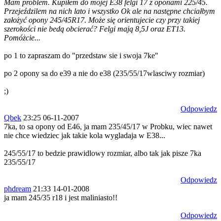
Mam problem. Kupiłem do mojej E38 felgi 17 z oponami 225/45.
Przejeździlem na nich lato i wszystko Ok ale na następne chciałbym
założyć opony 245/45R17. Może się orientujecie czy przy takiej
szerokości nie bedą obcierać? Felgi mają 8,5J oraz ET13.
Pomóżcie...
po 1 to zapraszam do "przedstaw sie i swoja 7ke"
po 2 opony sa do e39 a nie do e38 (235/55/17wlasciwy rozmiar)
;)
Odpowiedz
Qbek
23:25 06-11-2007
7ka, to sa opony od E46, ja mam 235/45/17 w Probku, wiec nawet
nie chce wiedziec jak takie kola wygladaja w E38...
245/55/17 to bedzie prawidlowy rozmiar, albo tak jak pisze 7ka
235/55/17
Odpowiedz
phdream
21:33 14-01-2008
ja mam 245/35 r18 i jest maliniasto!!
Odpowiedz