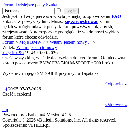
Forum
Dzisiejsze posty
Szukaj
Jeśli jest to Twoja pierwsza wizyta pamiętaj o: sprawdzeniu
FAQ
klikając w powyższy link. Musisz
się zarejestrować
zanim
będziesz mógł dodawać posty: kliknij powyższy link, aby się
zarejestrować. Aby rozpocząć przeglądanie wiadomości wybierz
forum które chcesz odwiedzić.
Forum
>
Moje BMW 7
>
Witam, jestem nowy ...
>
Wątek:
Witam jestem tu nowy
krzysiekr96
19:43 26-06-2026
Cześć wszystkim, właśnie dołączyłem do tego forum. Od niedawna
jestem posiadaczem BMW E38 740i M-SPORT z 2001 roku
Wysłane z mojego SM-S938B przy użyciu Tapatalka
Odpowiedz
jpj
20:05 07-07-2026
Cześć i czołem!
Odpowiedz
Up
Powered by vBulletin® Version 4.2.5
Copyright © 2026 vBulletin Solutions, Inc. All rights reserved.
Spolszczenie: vBHELP.pl