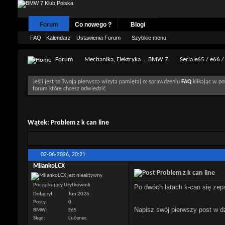
Forum
Co nowego ?
Blogi
FAQ
Kalendarz
Ustawienia Forum
Szybkie menu
Forum
Mechanika, Elektryka ... BMW 7
Seria e65 / e66 /
Jeśli jest to Twoja pierwsza wizyta pamiętaj o: sprawdzeniu
FAQ
klikając w po
forum które chcesz odwiedzić.
Wątek:
Problem z k can line
02-06-2026,
20:21
MilankoLCX
Problem z k can line
Początkujący Użytkownik
Po dwóch latach k-can się zep
Dołączył
Jun 2026
Posty
0
Napisz swój pierwszy post w dz
BMW
E65
Skąd
Lučenec