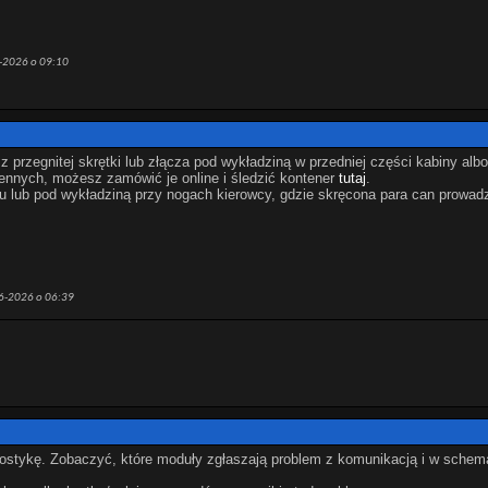
6-2026 o
09:10
przegnitej skrętki lub złącza pod wykładziną w przedniej części kabiny albo 
iennych, możesz zamówić je online i śledzić kontener
tutaj
.
u lub pod wykładziną przy nogach kierowcy, gdzie skręcona para can prowad
06-2026 o
06:39
gnostykę. Zobaczyć, które moduły zgłaszają problem z komunikacją i w sche