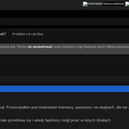
 e67
Problem z k can line
wyższy link. Musisz
się zarejestrować
zanim będziesz mógł dodawać posty: kliknij powyższy 
suł. Przeszukałem pod siedzeniem kierowcy, pasażera i na słupkach, ale nie
iale przedstaw się i wtedy będziesz mógł pisać w innych działach.