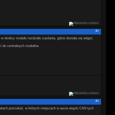
Odpowiedz z cytatem
#2
w okolicy modułu rozdziału zasilania, gdzie dostała się wilgoć.
zi do centralnych modułów.
Odpowiedz z cytatem
#3
matach poszukać, w których miejscach w aucie wiązki CAN tych