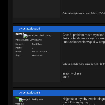
Ostatnio edytowane przez Sebek ; 13-0
09-06-2026,
09:26
pawell
Cześć, problem może wynikać z 
Jeśli potrzebujesz części zam
Początkujący Użytkownik
Lub uszkodzenie wiązki w prog
Dołączył
Jun 2026
Posty
2
BMW
BMW 740i E65
Skąd
Warszawa
Ostatnio edytowane przez pawell ; 18-
BMW 740i E65
2007
10-06-2026,
07:54
yaz
Najprościej byłoby zrobić dia
modułów się łączą.
yazg.o.t.