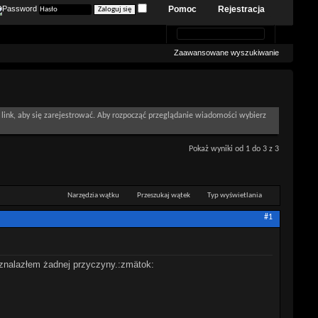
Pomoc
Rejestracja
Zaawansowane wyszukiwanie
link, aby się zarejestrować. Aby rozpocząć przeglądanie wiadomości wybierz
Pokaż wyniki od 1 do 3 z 3
Narzędzia wątku
Przeszukaj wątek
Typ wyświetlania
#1
 znalazłem żadnej przyczyny.:zmätok: