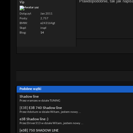
Prawdopodobnie, tak jak napisa
Vip
Dołączył
Jan 2011
Posty
2,757
BMW
e243164gt
Skąd
inąd
Blog
14
Podobne wątki
Shadow line
Przez vramzes w dziale TUNING
[E38]
E38 740 Shadow line
Przez itdotum w dziale Witam, jestem nowy ...
e38 Shadow line :)
Przez Driver313 w dziale Witam, jestem nowy ...
[e38] 750 SHADOW LINE