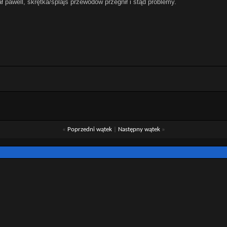
ł pawell, skrętka/splajs przewodów przegnił i stąd problemy.
«
Poprzedni wątek
|
Następny wątek
»