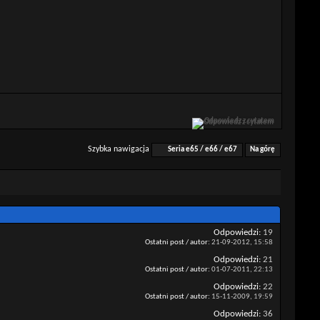
Odpowiedz z cytatem
Szybka nawigacja
Seria e65 / e66 / e67
Na górę
Odpowiedzi:
19
Ostatni post / autor:
21-09-2012,
15:58
Odpowiedzi:
21
Ostatni post / autor:
01-07-2011,
22:13
Odpowiedzi:
22
Ostatni post / autor:
15-11-2009,
19:59
Odpowiedzi:
36