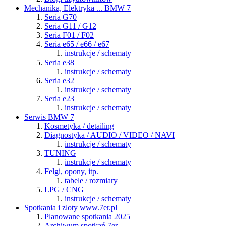
Mechanika, Elektryka ... BMW 7
Seria G70
Seria G11 / G12
Seria F01 / F02
Seria e65 / e66 / e67
instrukcje / schematy
Seria e38
instrukcje / schematy
Seria e32
instrukcje / schematy
Seria e23
instrukcje / schematy
Serwis BMW 7
Kosmetyka / detailing
Diagnostyka / AUDIO / VIDEO / NAVI
instrukcje / schematy
TUNING
instrukcje / schematy
Felgi, opony, itp.
tabele / rozmiary
LPG / CNG
instrukcje / schematy
Spotkania i zloty www.7er.pl
Planowane spotkania 2025
Archiwum spotkań 7er