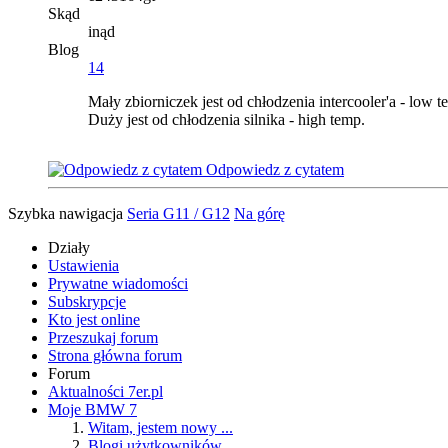
Skąd
inąd
Blog
14
Mały zbiorniczek jest od chłodzenia intercooler'a - low t
Duży jest od chłodzenia silnika - high temp.
Odpowiedz z cytatem
Szybka nawigacja
Seria G11 / G12
Na górę
Działy
Ustawienia
Prywatne wiadomości
Subskrypcje
Kto jest online
Przeszukaj forum
Strona główna forum
Forum
Aktualności 7er.pl
Moje BMW 7
Witam, jestem nowy ...
Blogi użytkowników