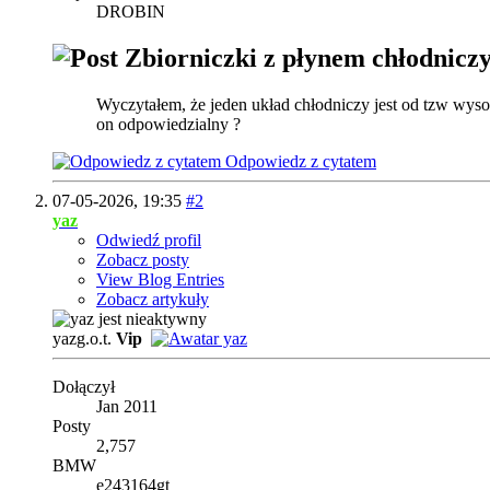
DROBIN
Zbiorniczki z płynem chłodnicz
Wyczytałem, że jeden układ chłodniczy jest od tzw wysok
on odpowiedzialny ?
Odpowiedz z cytatem
07-05-2026,
19:35
#2
yaz
Odwiedź profil
Zobacz posty
View Blog Entries
Zobacz artykuły
yazg.o.t.
Vip
Dołączył
Jan 2011
Posty
2,757
BMW
e243164gt