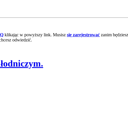
AQ
klikając w powyższy link. Musisz
się zarejestrować
zanim będziesz 
chcesz odwiedzić.
hłodniczym.