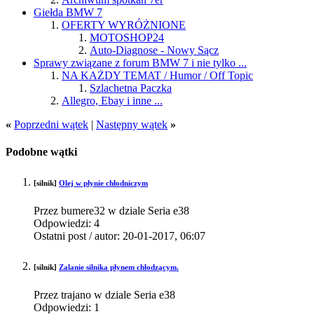
Giełda BMW 7
OFERTY WYRÓŻNIONE
MOTOSHOP24
Auto-Diagnose - Nowy Sącz
Sprawy związane z forum BMW 7 i nie tylko ...
NA KAŻDY TEMAT / Humor / Off Topic
Szlachetna Paczka
Allegro, Ebay i inne ...
«
Poprzedni wątek
|
Następny wątek
»
Podobne wątki
[silnik]
Olej w płynie chłodniczym
Przez bumere32 w dziale Seria e38
Odpowiedzi:
4
Ostatni post / autor:
20-01-2017,
06:07
[silnik]
Zalanie silnika płynem chłodzącym.
Przez trajano w dziale Seria e38
Odpowiedzi:
1