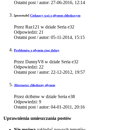
Ostatni post / autor:
27-06-2016,
12:14
[pozostale]
Cieknący wąż z płynem chłodzącym
Przez Raz121 w dziale Seria e32
Odpowiedzi:
21
Ostatni post / autor:
05-11-2014,
15:15
Problemów z płynem ciąg dalszy
Przez DannyV8 w dziale Seria e32
Odpowiedzi:
22
Ostatni post / autor:
22-12-2012,
19:57
Alternator chłodzony płynem
Przez dctbmw w dziale Seria e38
Odpowiedzi:
9
Ostatni post / autor:
04-01-2011,
20:16
Uprawnienia umieszczania postów
Nie możesz
zakładać nowych tematów