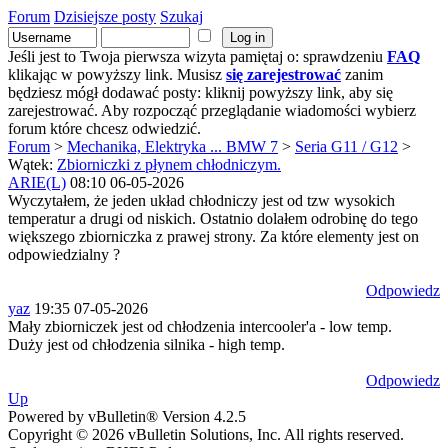
Forum
Dzisiejsze posty
Szukaj
Jeśli jest to Twoja pierwsza wizyta pamiętaj o: sprawdzeniu
FAQ
klikając w powyższy link. Musisz
się zarejestrować
zanim
będziesz mógł dodawać posty: kliknij powyższy link, aby się
zarejestrować. Aby rozpocząć przeglądanie wiadomości wybierz
forum które chcesz odwiedzić.
Forum
>
Mechanika, Elektryka ... BMW 7
>
Seria G11 / G12
>
Wątek:
Zbiorniczki z płynem chłodniczym.
ARIE(L)
08:10 06-05-2026
Wyczytałem, że jeden układ chłodniczy jest od tzw wysokich
temperatur a drugi od niskich. Ostatnio dolałem odrobinę do tego
większego zbiorniczka z prawej strony. Za które elementy jest on
odpowiedzialny ?
Odpowiedz
yaz
19:35 07-05-2026
Mały zbiorniczek jest od chłodzenia intercooler'a - low temp.
Duży jest od chłodzenia silnika - high temp.
Odpowiedz
Up
Powered by vBulletin® Version 4.2.5
Copyright © 2026 vBulletin Solutions, Inc. All rights reserved.