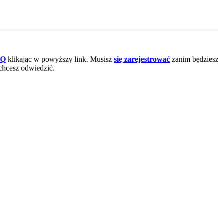
AQ
klikając w powyższy link. Musisz
się zarejestrować
zanim będziesz 
chcesz odwiedzić.