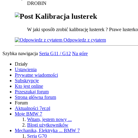
DROBIN
Kalibracja lusterek
W jaki sposób zrobić kalibrację lusterek ? Prawe luster
Odpowiedz z cytatem
Szybka nawigacja
Seria G11 / G12
Na górę
Działy
Ustawienia
Prywatne wiadomości
Subskrypcje
Kto jest online
Przeszukaj forum
Strona główna forum
Forum
Aktualności 7er.pl
Moje BMW 7
Witam, jestem nowy ...
Blogi użytkowników
Mechanika, Elektryka ... BMW 7
Seria G70