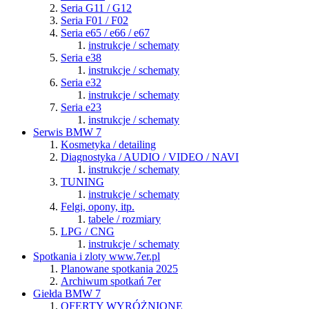
Seria G11 / G12
Seria F01 / F02
Seria e65 / e66 / e67
instrukcje / schematy
Seria e38
instrukcje / schematy
Seria e32
instrukcje / schematy
Seria e23
instrukcje / schematy
Serwis BMW 7
Kosmetyka / detailing
Diagnostyka / AUDIO / VIDEO / NAVI
instrukcje / schematy
TUNING
instrukcje / schematy
Felgi, opony, itp.
tabele / rozmiary
LPG / CNG
instrukcje / schematy
Spotkania i zloty www.7er.pl
Planowane spotkania 2025
Archiwum spotkań 7er
Giełda BMW 7
OFERTY WYRÓŻNIONE