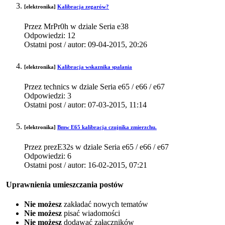
[elektronika]
Kalibracja zegarów?
Przez MrPr0h w dziale Seria e38
Odpowiedzi:
12
Ostatni post / autor:
09-04-2015,
20:26
[elektronika]
Kalibracja wskaznika spalania
Przez technics w dziale Seria e65 / e66 / e67
Odpowiedzi:
3
Ostatni post / autor:
07-03-2015,
11:14
[elektronika]
Bmw E65 kalibracja czujnika zmierzchu.
Przez prezE32s w dziale Seria e65 / e66 / e67
Odpowiedzi:
6
Ostatni post / autor:
16-02-2015,
07:21
Uprawnienia umieszczania postów
Nie możesz
zakładać nowych tematów
Nie możesz
pisać wiadomości
Nie możesz
dodawać załączników