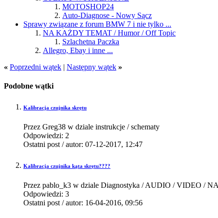
MOTOSHOP24
Auto-Diagnose - Nowy Sącz
Sprawy związane z forum BMW 7 i nie tylko ...
NA KAŻDY TEMAT / Humor / Off Topic
Szlachetna Paczka
Allegro, Ebay i inne ...
«
Poprzedni wątek
|
Następny wątek
»
Podobne wątki
Kalibracja czujnika skrętu
Przez Greg38 w dziale instrukcje / schematy
Odpowiedzi:
2
Ostatni post / autor:
07-12-2017,
12:47
Kalibracja czujnika kąta skrętu????
Przez pablo_k3 w dziale Diagnostyka / AUDIO / VIDEO / N
Odpowiedzi:
3
Ostatni post / autor:
16-04-2016,
09:56