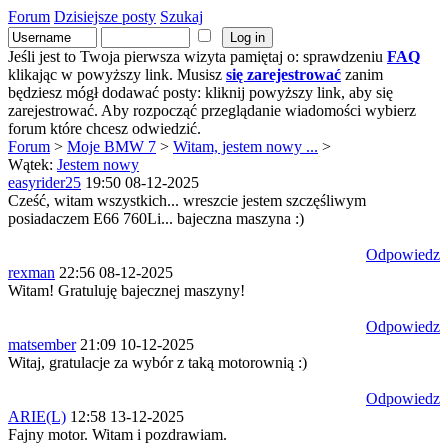
Forum
Dzisiejsze posty
Szukaj
Jeśli jest to Twoja pierwsza wizyta pamiętaj o: sprawdzeniu
FAQ
klikając w powyższy link. Musisz
się zarejestrować
zanim
będziesz mógł dodawać posty: kliknij powyższy link, aby się
zarejestrować. Aby rozpocząć przeglądanie wiadomości wybierz
forum które chcesz odwiedzić.
Forum
>
Moje BMW 7
>
Witam, jestem nowy ...
>
Wątek:
Jestem nowy
easyrider25
19:50 08-12-2025
Cześć, witam wszystkich... wreszcie jestem szczęśliwym
posiadaczem E66 760Li... bajeczna maszyna :)
Odpowiedz
rexman
22:56 08-12-2025
Witam! Gratuluję bajecznej maszyny!
Odpowiedz
matsember
21:09 10-12-2025
Witaj, gratulacje za wybór z taką motorownią :)
Odpowiedz
ARIE(L)
12:58 13-12-2025
Fajny motor. Witam i pozdrawiam.