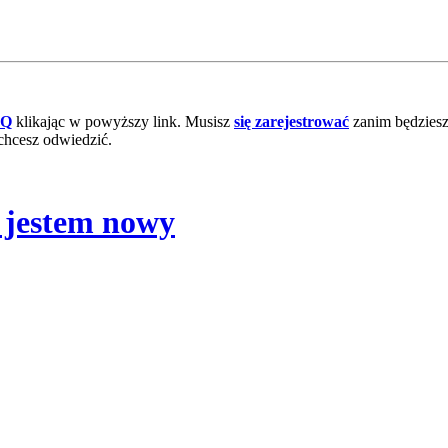
AQ
klikając w powyższy link. Musisz
się zarejestrować
zanim będziesz 
chcesz odwiedzić.
 jestem nowy