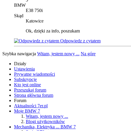
BMW
E38 750i
Skąd
Katowice
Ok, dzięki za info, poszukam
Odpowiedz z cytatem
Szybka nawigacja
Witam, jestem nowy ...
Na górę
Działy
Ustawienia
Prywatne wiadomości
Subskrypcje
Kto jest online
Przeszukaj forum
Strona główna forum
Forum
Aktualności 7er.pl
Moje BMW 7
Witam, jestem nowy ...
Blogi użytkowników
Mechanika, Elektryka ... BMW 7