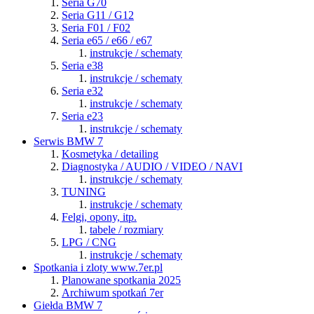
Seria G70
Seria G11 / G12
Seria F01 / F02
Seria e65 / e66 / e67
instrukcje / schematy
Seria e38
instrukcje / schematy
Seria e32
instrukcje / schematy
Seria e23
instrukcje / schematy
Serwis BMW 7
Kosmetyka / detailing
Diagnostyka / AUDIO / VIDEO / NAVI
instrukcje / schematy
TUNING
instrukcje / schematy
Felgi, opony, itp.
tabele / rozmiary
LPG / CNG
instrukcje / schematy
Spotkania i zloty www.7er.pl
Planowane spotkania 2025
Archiwum spotkań 7er
Giełda BMW 7