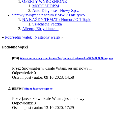
OFERTY WYRÓŻNIONE
MOTOSHOP24
Auto-Diagnose - Nowy Sącz
Sprawy związane z forum BMW 7 i nie tylko ...
NA KAŻDY TEMAT / Humor / Off Topic
Szlachetna Paczka
Allegro, Ebay i inne ...
«
Poprzedni wątek
|
Następny wątek
»
Podobne wątki
[E38]
Witam szanowne grono fanów 7er:) nowy użytkownik e38 740i 2000 msport
Przez Snowsurfer w dziale Witam, jestem nowy ...
Odpowiedzi:
0
Ostatni post / autor:
09-10-2023,
14:58
[E65/66]
Witam Szanowne grono
Przez jarecki86 w dziale Witam, jestem nowy ...
Odpowiedzi:
3
Ostatni post / autor:
13-10-2020,
17:29