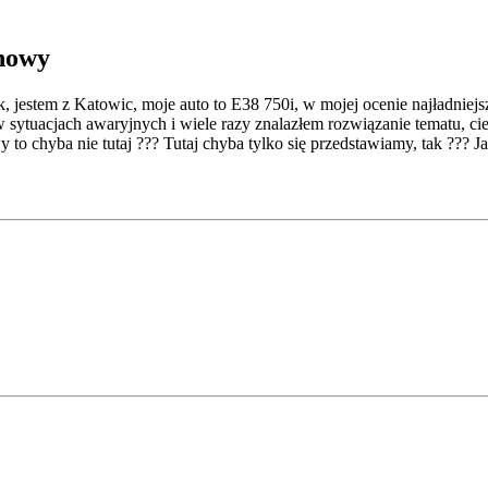
nowy
jestem z Katowic, moje auto to E38 750i, w mojej ocenie najładniejsz
w sytuacjach awaryjnych i wiele razy znalazłem rozwiązanie tematu, ci
y to chyba nie tutaj ??? Tutaj chyba tylko się przedstawiamy, tak ???