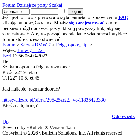
Forum
Dzisiejsze posty
Szukaj
Jeśli jest to Twoja pierwsza wizyta pamiętaj o: sprawdzeniu
FAQ
klikając w powyższy link. Musisz
się zarejestrować
zanim
będziesz mógł dodawać posty: kliknij powyższy link, aby się
zarejestrować. Aby rozpocząć przeglądanie wiadomości wybierz
forum które chcesz odwiedzić.
Forum
>
Serwis BMW 7
>
Felgi, opony, itp.
>
Wątek:
Bmw g11 22"
Bezi
13:56 06-03-2022
Hej
Szukam opon na felgi w rozmiarze
Przód 22" 9J et35
Tył 22" 10,5J et 45
Jaki najlepiej rozmiar dobrać?
https://allegro.pl/oferta/295-25zr22...ve-11835423330
Ktoś zna tę firmę?
Odpowiedz
Up
Powered by vBulletin® Version 4.2.5
Copyright © 2026 vBulletin Solutions, Inc. All rights reserved.