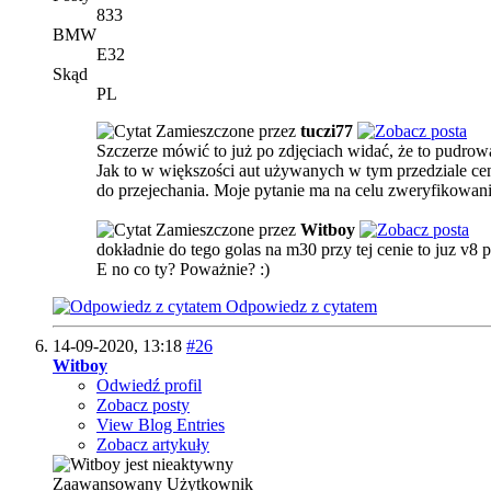
833
BMW
E32
Skąd
PL
Zamieszczone przez
tuczi77
Szczerze mówić to już po zdjęciach widać, że to pudrowa
Jak to w większości aut używanych w tym przedziale ce
do przejechania. Moje pytanie ma na celu zweryfikowani
Zamieszczone przez
Witboy
dokładnie do tego golas na m30 przy tej cenie to juz v8
E no co ty? Poważnie? :)
Odpowiedz z cytatem
14-09-2020,
13:18
#26
Witboy
Odwiedź profil
Zobacz posty
View Blog Entries
Zobacz artykuły
Zaawansowany Użytkownik