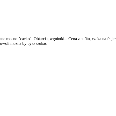
ne mocno "cacko". Obtarcia, wgniotki... Cena z sufitu, czeka na frajer
 powoli mozna by było szukać