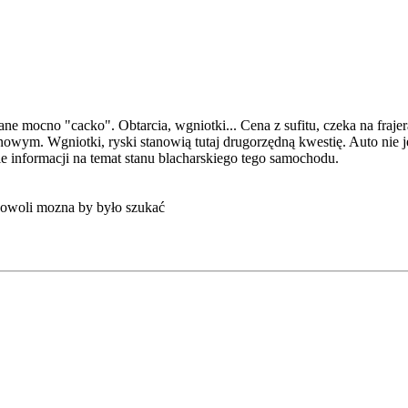
ne mocno "cacko". Obtarcia, wgniotki... Cena z sufitu, czeka na frajer
nowym. Wgniotki, ryski stanowią tutaj drugorzędną kwestię. Auto nie 
e informacji na temat stanu blacharskiego tego samochodu.
 powoli mozna by było szukać