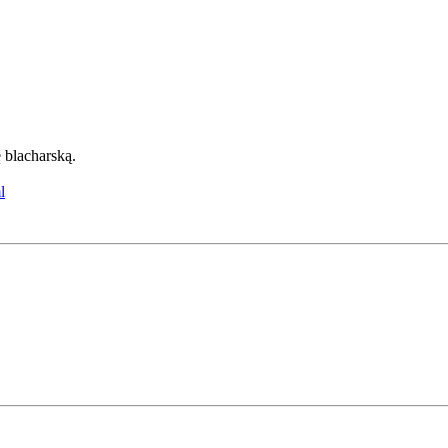
 blacharską.
l