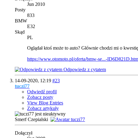
Jun 2010
Posty
833
BMW
E32
Skąd
PL
Oglądał ktoś może to auto? Głównie chodzi mi o kwestię
https://www.otomoto.pl/oferta/bmw-se...-ID6D821D.htm
Odpowiedz z cytatem
14-09-2020,
12:19
#23
tuczi77
Odwiedź profil
Zobacz posty
View Blog Entries
Zobacz artykuły
Smerf Czepialski
Dołączył