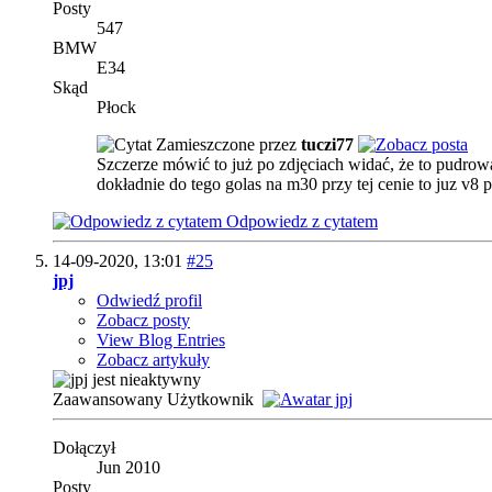
Posty
547
BMW
E34
Skąd
Płock
Zamieszczone przez
tuczi77
Szczerze mówić to już po zdjęciach widać, że to pudrowa
dokładnie do tego golas na m30 przy tej cenie to juz v8
Odpowiedz z cytatem
14-09-2020,
13:01
#25
jpj
Odwiedź profil
Zobacz posty
View Blog Entries
Zobacz artykuły
Zaawansowany Użytkownik
Dołączył
Jun 2010
Posty