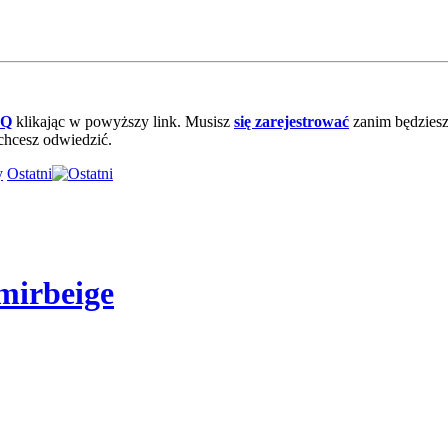
AQ
klikając w powyższy link. Musisz
się zarejestrować
zanim będziesz 
chcesz odwiedzić.
Ostatni
mirbeige