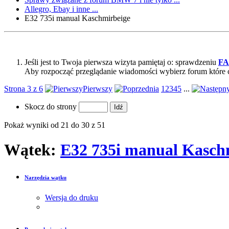
Allegro, Ebay i inne ...
E32 735i manual Kaschmirbeige
Jeśli jest to Twoja pierwsza wizyta pamiętaj o: sprawdzeniu
F
Aby rozpocząć przeglądanie wiadomości wybierz forum które 
Strona 3 z 6
Pierwszy
1
2
3
4
5
...
Skocz do strony
Pokaż wyniki od 21 do 30 z 51
Wątek:
E32 735i manual Kasch
Narzędzia wątku
Wersja do druku