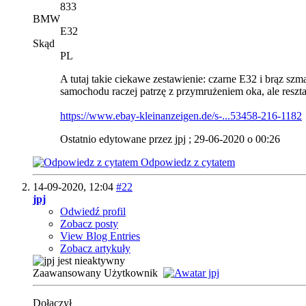
833
BMW
E32
Skąd
PL
A tutaj takie ciekawe zestawienie: czarne E32 i brąz szma
samochodu raczej patrzę z przymrużeniem oka, ale reszta 
https://www.ebay-kleinanzeigen.de/s-...53458-216-1182
Ostatnio edytowane przez jpj ; 29-06-2020 o
00:26
Odpowiedz z cytatem
14-09-2020,
12:04
#22
jpj
Odwiedź profil
Zobacz posty
View Blog Entries
Zobacz artykuły
Zaawansowany Użytkownik
Dołączył