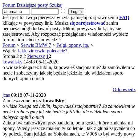
Forum
Dzisiejsze posty
Szukaj
Jeśli jest to Twoja pierwsza wizyta pamiętaj o: sprawdzeniu
FAQ
klikając w powyższy link. Musisz
się zarejestrować
zanim
będziesz mógł dodawać posty: kliknij powyższy link, aby się
zarejestrować. Aby rozpocząć przeglądanie wiadomości wybierz
forum które chcesz odwiedzić.
Forum
>
Serwis BMW 7
>
Felgi, opony, itp.
>
Wątek:
Jakie zimówki polecacie?
Strona 2 z 2
Pierwszy
1
2
kowallsky
14:48 05-11-2020
o widze kolega też lublin, kupowałeś stacjonarnie? Ja zamówiłem w
necie i zobaczymy jak się będzie jeździło, ale widziałem sporo
dobrych opinii o nich
Odpowiedz
jcas
09:18 07-11-2020
Zamieszczone przez
kowallsky
:
o widze kolega też lublin, kupowałeś stacjonarnie? Ja zamówiłem w
necie i zobaczymy jak się będzie jeździło, ale widziałem sporo
dobrych opinii o nich
Zakup był całkowitym przypadkiem, bo u gościa który zmieniał mi
opony. Wtedy jeszcze miałem tylko letnie i tak z głupa zapytałem co
by polecił. Sam jeździł na Yokohamach, te V905 to był wtedy nowy