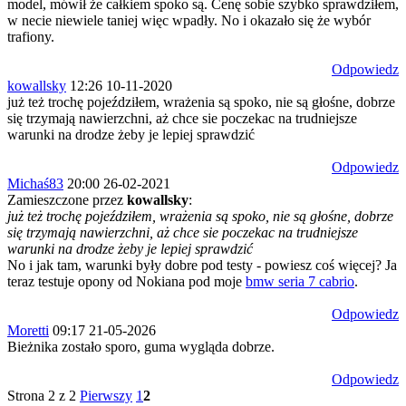
model, mówił że całkiem spoko są. Cenę sobie szybko sprawdziłem,
w necie niewiele taniej więc wpadły. No i okazało się że wybór
trafiony.
Odpowiedz
kowallsky
12:26 10-11-2020
już też trochę pojeździłem, wrażenia są spoko, nie są głośne, dobrze
się trzymają nawierzchni, aż chce sie poczekac na trudniejsze
warunki na drodze żeby je lepiej sprawdzić
Odpowiedz
Michaś83
20:00 26-02-2021
Zamieszczone przez
kowallsky
:
już też trochę pojeździłem, wrażenia są spoko, nie są głośne, dobrze
się trzymają nawierzchni, aż chce sie poczekac na trudniejsze
warunki na drodze żeby je lepiej sprawdzić
No i jak tam, warunki były dobre pod testy - powiesz coś więcej? Ja
teraz testuje opony od Nokiana pod moje
bmw seria 7 cabrio
.
Odpowiedz
Moretti
09:17 21-05-2026
Bieżnika zostało sporo, guma wygląda dobrze.
Odpowiedz
Strona 2 z 2
Pierwszy
1
2