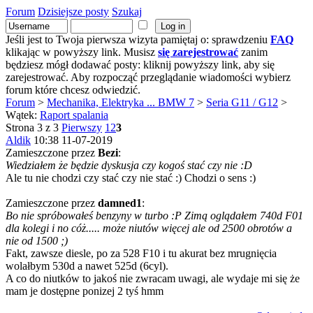
Forum
Dzisiejsze posty
Szukaj
Jeśli jest to Twoja pierwsza wizyta pamiętaj o: sprawdzeniu
FAQ
klikając w powyższy link. Musisz
się zarejestrować
zanim
będziesz mógł dodawać posty: kliknij powyższy link, aby się
zarejestrować. Aby rozpocząć przeglądanie wiadomości wybierz
forum które chcesz odwiedzić.
Forum
>
Mechanika, Elektryka ... BMW 7
>
Seria G11 / G12
>
Wątek:
Raport spalania
Strona 3 z 3
Pierwszy
1
2
3
Aldik
10:38 11-07-2019
Zamieszczone przez
Bezi
:
Wiedziałem że będzie dyskusja czy kogoś stać czy nie :D
Ale tu nie chodzi czy stać czy nie stać :) Chodzi o sens :)
Zamieszczone przez
damned1
:
Bo nie spróbowałeś benzyny w turbo :P Zimą oglądałem 740d F01
dla kolegi i no cóż..... może niutów więcej ale od 2500 obrotów a
nie od 1500 ;)
Fakt, zawsze diesle, po za 528 F10 i tu akurat bez mrugnięcia
wolałbym 530d a nawet 525d (6cyl).
A co do niutków to jakoś nie zwracam uwagi, ale wydaje mi się że
mam je dostępne ponizej 2 tyś hmm