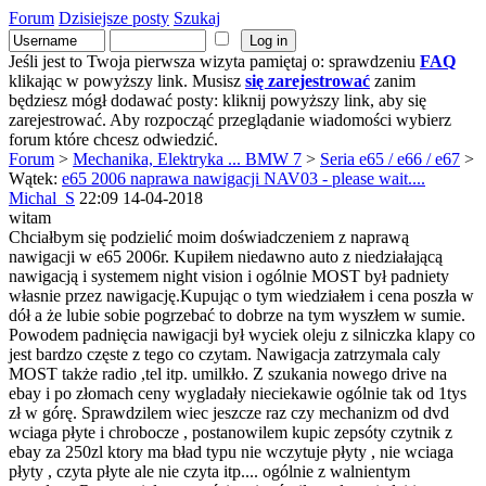
Forum
Dzisiejsze posty
Szukaj
Jeśli jest to Twoja pierwsza wizyta pamiętaj o: sprawdzeniu
FAQ
klikając w powyższy link. Musisz
się zarejestrować
zanim
będziesz mógł dodawać posty: kliknij powyższy link, aby się
zarejestrować. Aby rozpocząć przeglądanie wiadomości wybierz
forum które chcesz odwiedzić.
Forum
>
Mechanika, Elektryka ... BMW 7
>
Seria e65 / e66 / e67
>
Wątek:
e65 2006 naprawa nawigacji NAV03 - please wait....
Michal_S
22:09 14-04-2018
witam
Chciałbym się podzielić moim doświadczeniem z naprawą
nawigacji w e65 2006r. Kupiłem niedawno auto z niedziałającą
nawigacją i systemem night vision i ogólnie MOST był padniety
własnie przez nawigację.Kupując o tym wiedziałem i cena poszła w
dół a że lubie sobie pogrzebać to dobrze na tym wyszłem w sumie.
Powodem padnięcia nawigacji był wyciek oleju z silniczka klapy co
jest bardzo częste z tego co czytam. Nawigacja zatrzymala caly
MOST także radio ,tel itp. umilkło. Z szukania nowego drive na
ebay i po złomach ceny wygladały nieciekawie ogólnie tak od 1tys
zł w górę. Sprawdzilem wiec jeszcze raz czy mechanizm od dvd
wciaga płyte i chrobocze , postanowilem kupic zepsóty czytnik z
ebay za 250zl ktory ma bład typu nie wczytuje płyty , nie wciaga
płyty , czyta płyte ale nie czyta itp.... ogólnie z walnientym