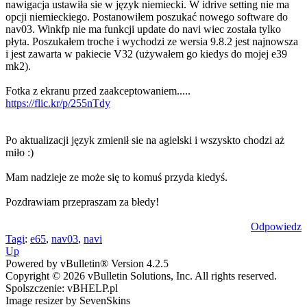
nawigacja ustawiła sie w język niemiecki. W idrive setting nie ma
opcji niemieckiego. Postanowiłem poszukać nowego software do
nav03. Winkfp nie ma funkcji update do navi wiec została tylko
płyta. Poszukałem troche i wychodzi ze wersia 9.8.2 jest najnowsza
i jest zawarta w pakiecie V32 (używałem go kiedys do mojej e39
mk2).
Fotka z ekranu przed zaakceptowaniem.....
https://flic.kr/p/255nTdy
Po aktualizacji język zmienił sie na agielski i wszyskto chodzi aż
miło :)
Mam nadzieje ze może się to komuś przyda kiedyś.
Pozdrawiam przepraszam za błedy!
Odpowiedz
Tagi
:
e65
,
nav03
,
navi
Up
Powered by vBulletin® Version 4.2.5
Copyright © 2026 vBulletin Solutions, Inc. All rights reserved.
Spolszczenie: vBHELP.pl
Image resizer by SevenSkins