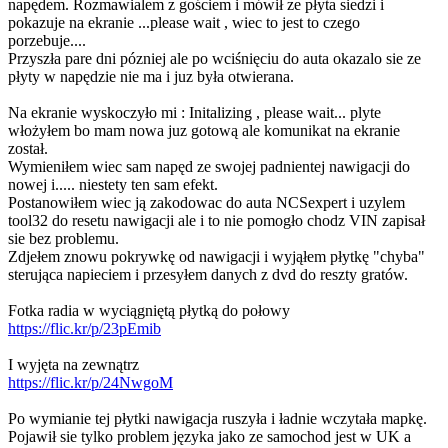
napędem. Rozmawialem z gościem i mówił ze płyta siedzi i
pokazuje na ekranie ...please wait , wiec to jest to czego
porzebuje....
Przyszła pare dni pózniej ale po wciśnięciu do auta okazalo sie ze
płyty w napędzie nie ma i juz była otwierana.
Na ekranie wyskoczyło mi : Initalizing , please wait... plyte
włożyłem bo mam nowa juz gotową ale komunikat na ekranie
został.
Wymieniłem wiec sam napęd ze swojej padnientej nawigacji do
nowej i..... niestety ten sam efekt.
Postanowiłem wiec ją zakodowac do auta NCSexpert i uzylem
tool32 do resetu nawigacji ale i to nie pomogło chodz VIN zapisał
sie bez problemu.
Zdjełem znowu pokrywkę od nawigacji i wyjąłem płytkę "chyba"
sterująca napieciem i przesyłem danych z dvd do reszty gratów.
Fotka radia w wyciągniętą płytką do połowy
https://flic.kr/p/23pEmib
I wyjęta na zewnątrz
https://flic.kr/p/24NwgoM
Po wymianie tej płytki nawigacja ruszyła i ładnie wczytała mapkę.
Pojawił sie tylko problem języka jako ze samochod jest w UK a