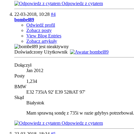
Odpowiedz z cytatem
22-03-2018,
10:28
#4
bombel89
Odwiedź profil
Zobacz posty
View Blog Entries
Zobacz artykuły
Doświadczony Użytkownik
Dołączył
Jan 2012
Posty
1,234
BMW
E32 735iA 92' E39 528iAT 97'
Skąd
Białystok
Mam sprawną sondę z 735i w razie gdybys potrzebował.
Odpowiedz z cytatem
23-03-2018,
18:34
#5