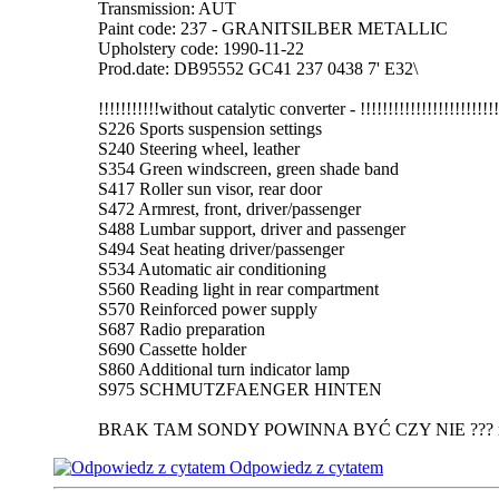
Transmission: AUT
Paint code: 237 - GRANITSILBER METALLIC
Upholstery code: 1990-11-22
Prod.date: DB95552 GC41 237 0438 7' E32\
!!!!!!!!!!!without catalytic converter - !!!!!!!!!!!!!!!!!
S226 Sports suspension settings
S240 Steering wheel, leather
S354 Green windscreen, green shade band
S417 Roller sun visor, rear door
S472 Armrest, front, driver/passenger
S488 Lumbar support, driver and passenger
S494 Seat heating driver/passenger
S534 Automatic air conditioning
S560 Reading light in rear compartment
S570 Reinforced power supply
S687 Radio preparation
S690 Cassette holder
S860 Additional turn indicator lamp
S975 SCHMUTZFAENGER HINTEN
BRAK TAM SONDY POWINNA BYĆ CZY NIE ??? mam zaśl
Odpowiedz z cytatem