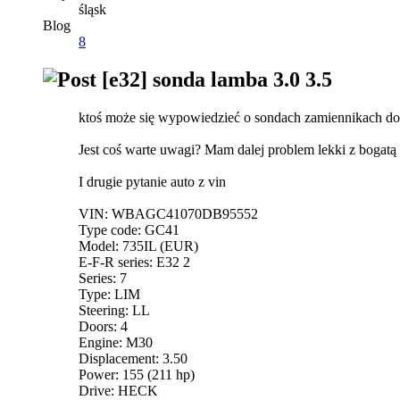
śląsk
Blog
8
[e32] sonda lamba 3.0 3.5
ktoś może się wypowiedzieć o sondach zamiennikach do 
Jest coś warte uwagi? Mam dalej problem lekki z bogatą
I drugie pytanie auto z vin
VIN: WBAGC41070DB95552
Type code: GC41
Model: 735IL (EUR)
E-F-R series: E32 2
Series: 7
Type: LIM
Steering: LL
Doors: 4
Engine: M30
Displacement: 3.50
Power: 155 (211 hp)
Drive: HECK