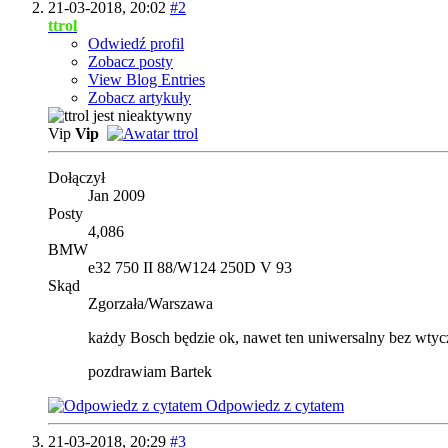
21-03-2018,
20:02
#2
ttrol
Odwiedź profil
Zobacz posty
View Blog Entries
Zobacz artykuły
Vip
Vip
Dołączył
Jan 2009
Posty
4,086
BMW
e32 750 II 88/W124 250D V 93
Skąd
Zgorzała/Warszawa
każdy Bosch będzie ok, nawet ten uniwersalny bez wtyc
pozdrawiam Bartek
Odpowiedz z cytatem
21-03-2018,
20:29
#3