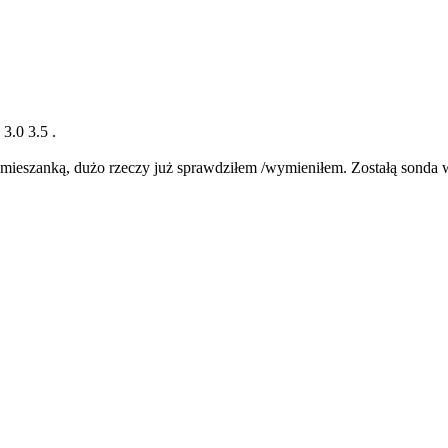
3.0 3.5 .
 mieszanką, dużo rzeczy już sprawdziłem /wymieniłem. Zostałą sonda wt