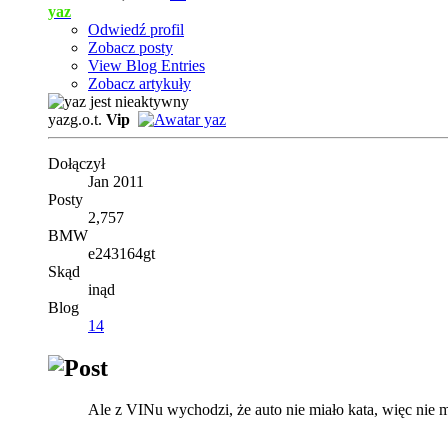
yaz
Odwiedź profil
Zobacz posty
View Blog Entries
Zobacz artykuły
yazg.o.t.
Vip
Dołączył
Jan 2011
Posty
2,757
BMW
e243164gt
Skąd
inąd
Blog
14
Ale z VINu wychodzi, że auto nie miało kata, więc nie 