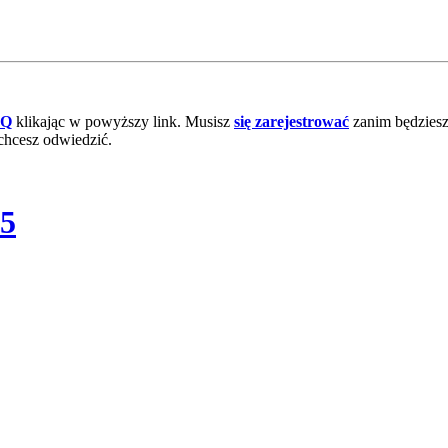
AQ
klikając w powyższy link. Musisz
się zarejestrować
zanim będziesz 
chcesz odwiedzić.
.5