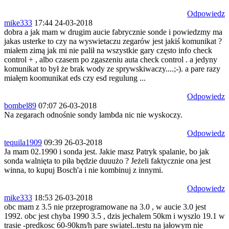
Odpowiedz
mike333
17:44 24-03-2018
dobra a jak mam w drugim aucie fabrycznie sonde i powiedzmy ma
jakas usterke to czy na wyswietaczu zegarów jest jakiś komunikat ?
miałem zimą jak mi nie palił na wszystkie gary często info check
control + , albo czasem po zgaszeniu auta check control . a jedyny
komunikat to był że brak wody ze sprywskiwaczy....;-). a pare razy
miałęm koomunikat eds czy esd regulung ...
Odpowiedz
bombel89
07:07 26-03-2018
Na zegarach odnośnie sondy lambda nic nie wyskoczy.
Odpowiedz
tequila1909
09:39 26-03-2018
Ja mam 02.1990 i sonda jest. Jakie masz Patryk spalanie, bo jak
sonda walnięta to piła będzie duuużo ? Jeżeli faktycznie ona jest
winna, to kupuj Bosch'a i nie kombinuj z innymi.
Odpowiedz
mike333
18:53 26-03-2018
obc mam z 3.5 nie przeprogramowane na 3.0 , w aucie 3.0 jest
1992. obc jest chyba 1990 3.5 , dzis jechalem 50km i wyszlo 19.1 w
trasie -predkosc 60-90km/h pare swiatel..testu na jałowym nie