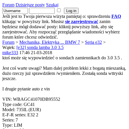
Forum
Dzisiejsze posty
Szukaj
Jeśli jest to Twoja pierwsza wizyta pamiętaj o: sprawdzeniu
FAQ
klikając w powyższy link. Musisz
się zarejestrować
zanim
będziesz mógł dodawać posty: kliknij powyższy link, aby się
zarejestrować. Aby rozpocząć przeglądanie wiadomości wybierz
forum które chcesz odwiedzić.
Forum
>
Mechanika, Elektryka ... BMW 7
>
Seria e32
>
Wątek:
[e32] sonda lamba 3.0 3.5
mike333
17:46 21-03-2018
ktoś może się wypowiedzieć o sondach zamiennikach do 3.0 3.5 .
Jest coś warte uwagi? Mam dalej problem lekki z bogatą mieszanką,
dużo rzeczy już sprawdziłem /wymieniłem. Zostałą sonda wttryski
jeszcze.
I drugie pytanie auto z vin
VIN: WBAGC41070DB95552
Type code: GC41
Model: 735IL (EUR)
E-F-R series: E32 2
Series: 7
Type: LIM