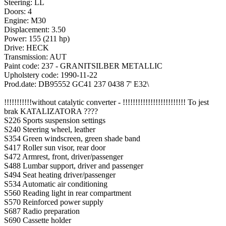
Steering: LL
Doors: 4
Engine: M30
Displacement: 3.50
Power: 155 (211 hp)
Drive: HECK
Transmission: AUT
Paint code: 237 - GRANITSILBER METALLIC
Upholstery code: 1990-11-22
Prod.date: DB95552 GC41 237 0438 7' E32\
!!!!!!!!!!!without catalytic converter - !!!!!!!!!!!!!!!!!!!!!!!!! To jest
brak KATALIZATORA ????
S226 Sports suspension settings
S240 Steering wheel, leather
S354 Green windscreen, green shade band
S417 Roller sun visor, rear door
S472 Armrest, front, driver/passenger
S488 Lumbar support, driver and passenger
S494 Seat heating driver/passenger
S534 Automatic air conditioning
S560 Reading light in rear compartment
S570 Reinforced power supply
S687 Radio preparation
S690 Cassette holder