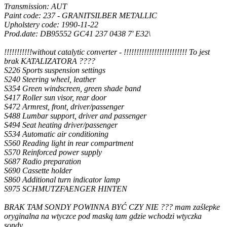
Transmission: AUT
Paint code: 237 - GRANITSILBER METALLIC
Upholstery code: 1990-11-22
Prod.date: DB95552 GC41 237 0438 7' E32\
!!!!!!!!!!!without catalytic converter - !!!!!!!!!!!!!!!!!!!!!!!!! To jest
brak KATALIZATORA ????
S226 Sports suspension settings
S240 Steering wheel, leather
S354 Green windscreen, green shade band
S417 Roller sun visor, rear door
S472 Armrest, front, driver/passenger
S488 Lumbar support, driver and passenger
S494 Seat heating driver/passenger
S534 Automatic air conditioning
S560 Reading light in rear compartment
S570 Reinforced power supply
S687 Radio preparation
S690 Cassette holder
S860 Additional turn indicator lamp
S975 SCHMUTZFAENGER HINTEN
BRAK TAM SONDY POWINNA BYĆ CZY NIE ??? mam zaślepke
oryginalna na wtyczce pod maską tam gdzie wchodzi wtyczka
sondy...