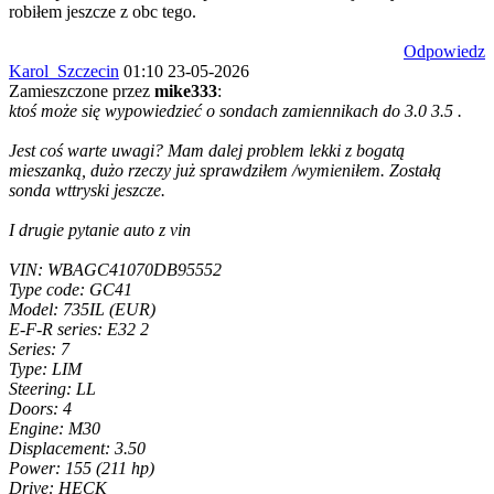
robiłem jeszcze z obc tego.
Odpowiedz
Karol_Szczecin
01:10 23-05-2026
Zamieszczone przez
mike333
:
ktoś może się wypowiedzieć o sondach zamiennikach do 3.0 3.5 .
Jest coś warte uwagi? Mam dalej problem lekki z bogatą
mieszanką, dużo rzeczy już sprawdziłem /wymieniłem. Zostałą
sonda wttryski jeszcze.
I drugie pytanie auto z vin
VIN: WBAGC41070DB95552
Type code: GC41
Model: 735IL (EUR)
E-F-R series: E32 2
Series: 7
Type: LIM
Steering: LL
Doors: 4
Engine: M30
Displacement: 3.50
Power: 155 (211 hp)
Drive: HECK