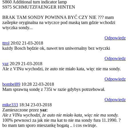
S860 Additional turn indicator lamp
S975 SCHMUTZFAENGER HINTEN
BRAK TAM SONDY POWINNA BYĆ CZY NIE ??? mam
zaślepke oryginalna na wtyczce pod maską tam gdzie wchodzi
wtyczka sondy...
Odpowiedz
ttrol
20:02 21-03-2018
każdy Bosch będzie ok, nawet ten uniwersalny bez wtyczki
Odpowiedz
yaz
20:29 21-03-2018
Ale z VINu wychodzi, że auto nie miało kata, więc nie ma sondy.
Odpowiedz
bombel89
10:28 22-03-2018
Mam sprawną sondę z 735i w razie gdybys potrzebował.
Odpowiedz
mike333
18:34 23-03-2018
Zamieszczone przez
yaz
:
Ale z VINu wychodzi, że auto nie miało kata, więc nie ma sondy.
100% pewnosci za jak nie ma kat to nie ma sondy fura 11.1990. ?
bo mam tam sporo mieszankę bogatą .. i cos swiruje.