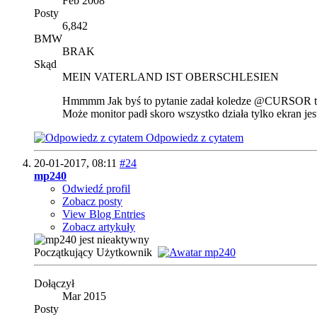
Feb 2008
Posty
6,842
BMW
BRAK
Skąd
MEIN VATERLAND IST OBERSCHLESIEN
Hmmmm Jak byś to pytanie zadał koledze @CURSOR to 
Może monitor padł skoro wszystko działa tylko ekran jes
Odpowiedz z cytatem
20-01-2017,
08:11
#24
mp240
Odwiedź profil
Zobacz posty
View Blog Entries
Zobacz artykuły
Początkujący Użytkownik
Dołączył
Mar 2015
Posty