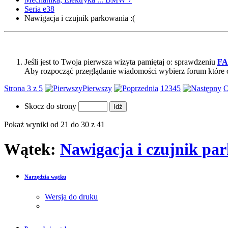
Seria e38
Nawigacja i czujnik parkowania :(
Jeśli jest to Twoja pierwsza wizyta pamiętaj o: sprawdzeniu
F
Aby rozpocząć przeglądanie wiadomości wybierz forum które 
Strona 3 z 5
Pierwszy
1
2
3
4
5
O
Skocz do strony
Pokaż wyniki od 21 do 30 z 41
Wątek:
Nawigacja i czujnik par
Narzędzia wątku
Wersja do druku