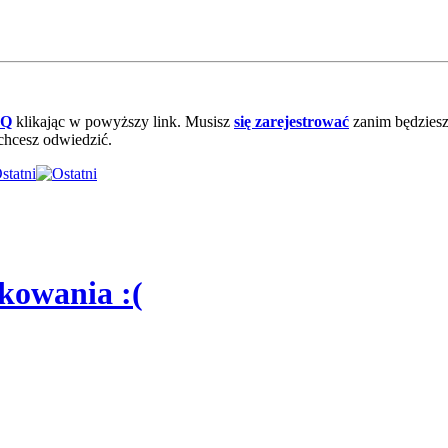
AQ
klikając w powyższy link. Musisz
się zarejestrować
zanim będziesz 
chcesz odwiedzić.
statni
kowania :(