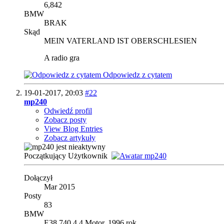
6,842
BMW
BRAK
Skąd
MEIN VATERLAND IST OBERSCHLESIEN
A radio gra
Odpowiedz z cytatem
19-01-2017,
20:03
#22
mp240
Odwiedź profil
Zobacz posty
View Blog Entries
Zobacz artykuły
Początkujący Użytkownik
Dołączył
Mar 2015
Posty
83
BMW
E38 740 4.4 Motor, 1996 rok.