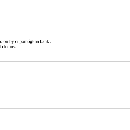
on by ci pomógł na bank .
t ciemny.