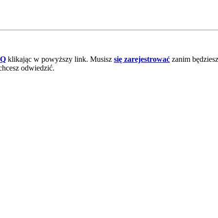
AQ
klikając w powyższy link. Musisz
się zarejestrować
zanim będziesz 
chcesz odwiedzić.