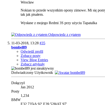
Wrocław
Nokian to przede wszystkim opony zimowe. Mi się pomyli
tak jak pisałem.
Wysłane z mojego Redmi 3S przy użyciu Tapatalka
Odpowiedz z cytatem
11-03-2018,
13:28
#35
bombel89
Odwiedź profil
Zobacz posty
View Blog Entries
Zobacz artykuły
Doświadczony Użytkownik
Dołączył
Jan 2012
Posty
1,234
BMW
E32 735iA 92' E39 528iAT 97'