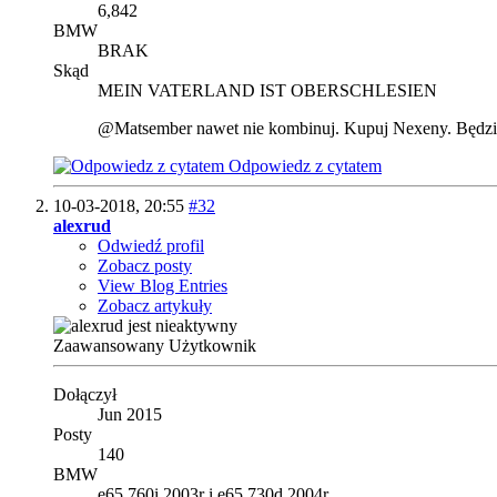
6,842
BMW
BRAK
Skąd
MEIN VATERLAND IST OBERSCHLESIEN
@Matsember nawet nie kombinuj. Kupuj Nexeny. Będzi
Odpowiedz z cytatem
10-03-2018,
20:55
#32
alexrud
Odwiedź profil
Zobacz posty
View Blog Entries
Zobacz artykuły
Zaawansowany Użytkownik
Dołączył
Jun 2015
Posty
140
BMW
e65 760i 2003r i e65 730d 2004r