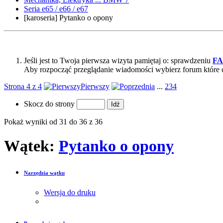
Seria e65 / e66 / e67
[karoseria] Pytanko o opony
Jeśli jest to Twoja pierwsza wizyta pamiętaj o: sprawdzeniu
F
Aby rozpocząć przeglądanie wiadomości wybierz forum które 
Strona 4 z 4
Pierwszy
...
2
3
4
Skocz do strony
Pokaż wyniki od 31 do 36 z 36
Wątek:
Pytanko o opony
Narzędzia wątku
Wersja do druku