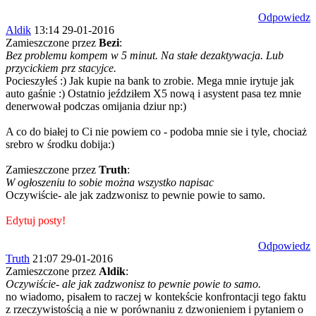
Odpowiedz
Aldik
13:14 29-01-2016
Zamieszczone przez
Bezi
:
Bez problemu kompem w 5 minut. Na stałe dezaktywacja. Lub
przycickiem prz stacyjce.
Pocieszyłeś :) Jak kupie na bank to zrobie. Mega mnie irytuje jak
auto gaśnie :) Ostatnio jeździłem X5 nową i asystent pasa tez mnie
denerwował podczas omijania dziur np:)
A co do białej to Ci nie powiem co - podoba mnie sie i tyle, chociaż
srebro w środku dobija:)
Zamieszczone przez
Truth
:
W ogłoszeniu to sobie można wszystko napisac
Oczywiście- ale jak zadzwonisz to pewnie powie to samo.
Edytuj posty!
Odpowiedz
Truth
21:07 29-01-2016
Zamieszczone przez
Aldik
:
Oczywiście- ale jak zadzwonisz to pewnie powie to samo.
no wiadomo, pisałem to raczej w kontekście konfrontacji tego faktu
z rzeczywistością a nie w porównaniu z dzwonieniem i pytaniem o