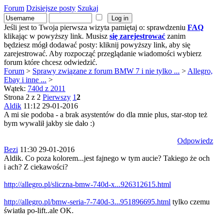
Forum
Dzisiejsze posty
Szukaj
Jeśli jest to Twoja pierwsza wizyta pamiętaj o: sprawdzeniu
FAQ
klikając w powyższy link. Musisz
się zarejestrować
zanim
będziesz mógł dodawać posty: kliknij powyższy link, aby się
zarejestrować. Aby rozpocząć przeglądanie wiadomości wybierz
forum które chcesz odwiedzić.
Forum
>
Sprawy związane z forum BMW 7 i nie tylko ...
>
Allegro,
Ebay i inne ...
>
Wątek:
740d z 2011
Strona 2 z 2
Pierwszy
1
2
Aldik
11:12 29-01-2016
A mi sie podoba - a brak asystentów do dla mnie plus, star-stop też
bym wywalił jakby sie dało :)
Odpowiedz
Bezi
11:30 29-01-2016
Aldik. Co poza kolorem...jest fajnego w tym aucie? Takiego że och
i ach? Z ciekawości?
http://allegro.pl/sliczna-bmw-740d-x...926312615.html
http://allegro.pl/bmw-seria-7-740d-3...951896695.html
tylko czemu
światła po-lift..ale OK.